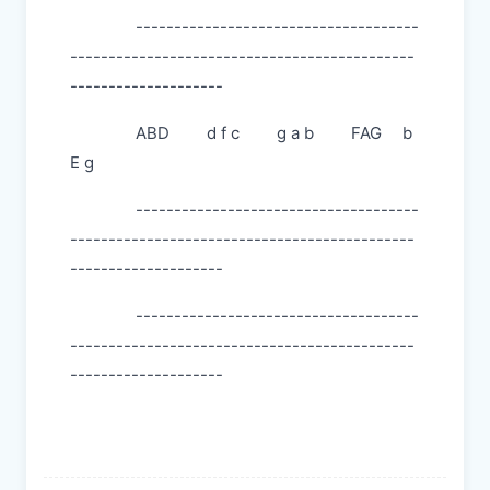
-------------------------------------
---------------------------------------------
--------------------
ABD d f c g a b FAG b
E g
-------------------------------------
---------------------------------------------
--------------------
-------------------------------------
---------------------------------------------
--------------------