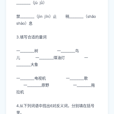
________（jù jǜ）
禁
________（jìn jīn）止
稍
________（shāo
shào）息
3.填写合适的量词
一________树 一________鸟
儿
一________煤油灯 一
________大象
一________电视机
一________歌
一________原野 一________拖
拉机
4.从下列词语中找出6对反义词，分别填在括号
里。