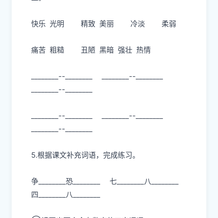
快乐 光明 精致 美丽 冷淡 柔弱
痛苦 粗糙 丑陋 黑暗 强壮 热情
________--________ ________--________
________--________
________--________ ________--________
________--________
5.根据课文补充词语，完成练习。
争________恐________ 七________八________
四________八________