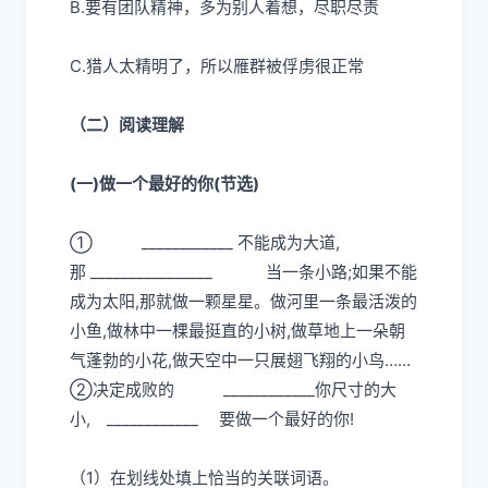
B.要有团队精神，多为别人着想，尽职尽责
C.猎人太精明了，所以雁群被俘虏很正常
（二）阅读理解
(一)做一个最好的你(节选)
①
____________
不能成为大道,
那
________________
当一条小路;如果不能
成为太阳,那就做一颗星星。
做河里一条最活泼的
小鱼,做林中一棵最挺直的小树,做草地上一朵朝
气蓬勃的小花,做天空中一只展翅飞翔的小鸟
……
②
决定成败的
____________你尺寸的大
小,
____________
要做一个最好的你!
（1）在划线处填上恰当的关联词语。