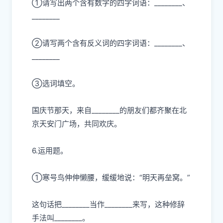
①
请写出两个含有数字的四字词语：________、
________
②
请写两个含有反义词的四字词语：________、
________
③
选词填空。
国庆节那天，来自________的朋友们都齐聚在北
京天安门广场，共同欢庆。
6.运用题。
①
寒号鸟伸伸懒腰，缓缓地说：“明天再垒窝。”
这句话把________当作________来写，这种修辞
手法叫________。