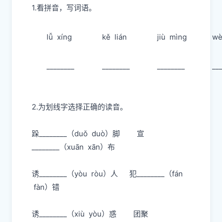
1.看拼音，写词语。
lǚ xínɡ
kě lián
jiù mìnɡ
wè
________
________
________
__
2.为划线字选择正确的读音。
跺
________（duǒ duò）脚
宣
________（xuān xān）布
诱
________（yòu ròu）人
犯
________（fán
fàn）错
诱
________（xiù yòu）惑 团
聚