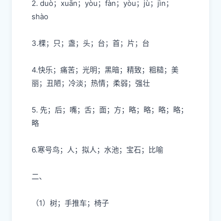
2. duò；xuān；yòu；fàn；yòu；jù；jìn；
shào
3.棵；只；盏；头；台；首；片；台
4.快乐；痛苦；光明；黑暗；精致；粗糙；美
丽；丑陋；冷淡；热情；柔弱；强壮
5. 先；后；嘴；舌；面；方；略；略；略；略；
略
6.寒号鸟；人；拟人；水池；宝石；比喻
二、
（1）树；手推车；椅子