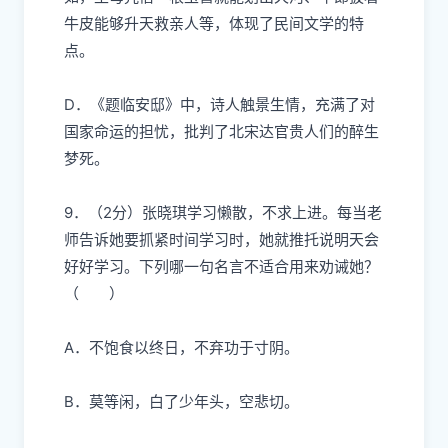
牛皮能够升天救亲人等，体现了民间文学的特
点。
D．《题临安邸》中，诗人触景生情，充满了对
国家命运的担忧，批判了北宋达官贵人们的醉生
梦死。
9．（2分）
张晓琪学习懒散，不求上进。每当老
师告诉她要抓紧时间学习时，她就推托说明天会
好好学习。下列哪一句名言不适合用来劝诫她？
（ ）
A．不饱食以终日，不弃功于寸阴。
B．莫等闲，白了少年头，空悲切。