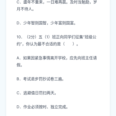
C．盛年不重来，一日难再晨。及时当勉励，岁
月不待人。
D．少年智则国智，少年富则国富。
10．（2分）
五（1）班正向同学们征集“班级公
约”，你认为最不合适的是（ ）。
A．如果因紧急事情离开学校，应先向班主任请
假。
B．考试退步罚抄试卷三遍。
C．逃避值日罚扫两天。
D．作业必须按时、独立完成。