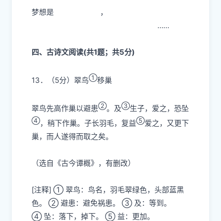
梦想是
，
……
四、古诗文阅读(共1题；共5分)
①
13．（5分）
翠鸟
移巢
②
③
翠鸟先高作巢以避患
。及
生子，爱之，恐坠
④
⑤
，稍下作巢。子长羽毛，复益
爱之，又更下
巢，而人遂得而取之矣。
（选自《古今谭概》，有删改）
[注释]
①
翠鸟：鸟名，羽毛翠绿色，头部蓝黑
色。
②
避患：避免祸患。
③
及：等到。
④
坠：落下，掉下。
⑤
益：更加。