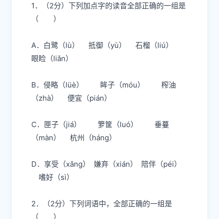
1．（2分）
下列加点字的读音全部正确的一组是
（ ）
A．白
鹭
（lù） 抵
御
（yù） 石
榴
（liú）
眼
睑
（liǎn）
B．侵
略
（lüè）
眸
子（móu）
榨
油
（zhà）
便
宜（pián）
C．
匣
子（jiá）
箩
筐（luó） 垂
蔓
（màn）
杭
州（hánɡ）
D．
享
受（xǎnɡ）
嫌
弃（xián）
陪
伴（péi）
嗜
好（sì）
2．（2分）
下列词语中，全部正确的一组是
（ ）