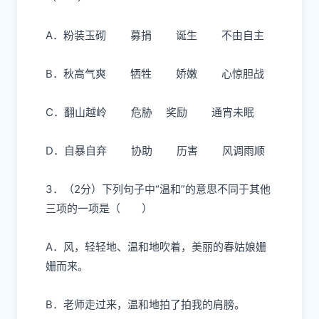
A．粉装玉砌 募捐 诞生 不由自主
B．秋高气爽 牺牲 娇嫩 心惊胆战
C．翻山越岭 危胁 奖励 通宵未眠
D．自暴自弃 协助 历害 风调雨顺
3．（2分）
下列句子中“温和”的意思不同于其他
三项的一项是（ ）
A．风，轻轻地、
温和
地吹着，美丽的春姑娘姗
姗而来。
B．老师走过来，
温和
地拍了拍我的肩膀。