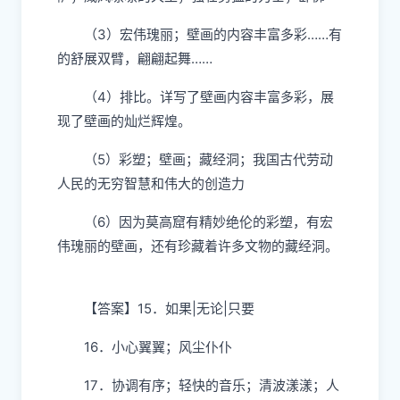
（3）宏伟瑰丽；壁画的内容丰富多彩……有
的舒展双臂，翩翩起舞……
（4）排比。详写了壁画内容丰富多彩，展
现了壁画的灿烂辉煌。
（5）彩塑；壁画；藏经洞；我国古代劳动
人民的无穷智慧和伟大的创造力
（6）因为莫高窟有精妙绝伦的彩塑，有宏
伟瑰丽的壁画，还有珍藏着许多文物的藏经洞。
【答案】15．如果|无论|只要
16．小心翼翼；风尘仆仆
17．协调有序；轻快的音乐；清波漾漾；人