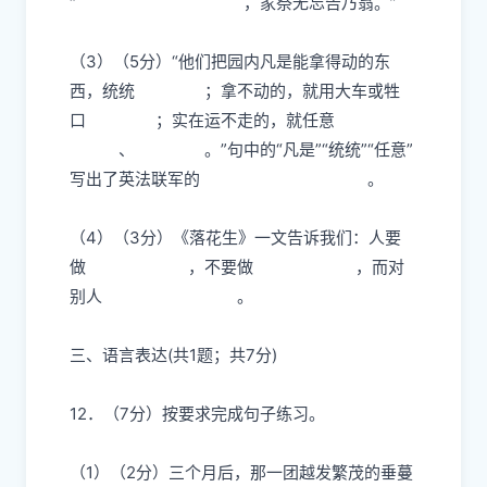
“
，家祭无忘告乃翁。”
（3）（5分）“他们把园内凡是能拿得动的东
西，统统
；拿不动的，就用大车或牲
口
；实在运不走的，就任意
、
。”句中的“凡是”“统统”“任意”
写出了英法联军的
。
（4）（3分）《落花生》一文告诉我们：人要
做
，不要做
，而对
别人
。
三、语言表达(共1题；共7分)
12．（7分）
按要求完成句子练习。
（1）（2分）三个月后，那一团越发繁茂的垂蔓