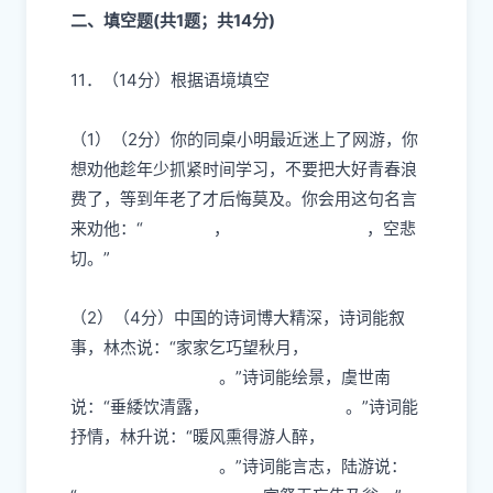
二、填空题(共1题；共14分)
11．（14分）
根据语境填空
（1）（2分）你的同桌小明最近迷上了网游，你
想劝他趁年少抓紧时间学习，不要把大好青春浪
费了，等到年老了才后悔莫及。你会用这句名言
来劝他：“
，
，空悲
切。”
（2）（4分）中国的诗词博大精深，诗词能叙
事，林杰说：“家家乞巧望秋月，
。”诗词能绘景，虞世南
说：“垂緌饮清露，
。”诗词能
抒情，林升说：“暖风熏得游人醉，
。”诗词能言志，陆游说：