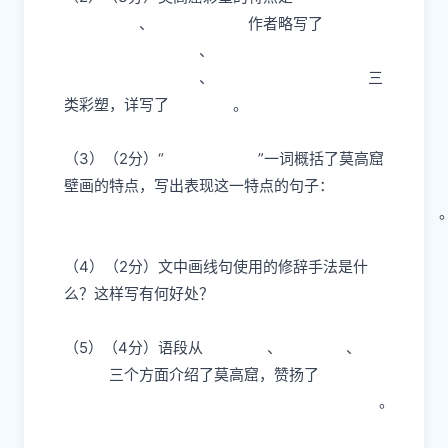
、
作者略写了
、
、
三
类彩塑，详写了
。
（3）（2分）“
”一词概括了莫高窟
壁画的特点，写出表现这一特点的句子：
（4）（2分）文中画线句使用的修辞手法是什
么？这样写有何好处？
（5）（4分）语段从
、
、
三个方面介绍了莫高窟，赞扬了
。