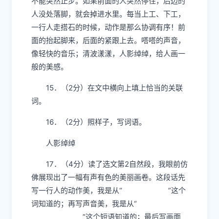
不能突然止步。如果前面的人突然停住，后边的
人没处落脚，就会掉进水里。每当上工、下工，
一行人走搭石的时候，动作是那么协调有序！前
面的抬起脚来，后面的紧跟上去。嗒嗒的声音，
像轻快的音乐；清波漾漾，人影绰绰，给人画一
般的美感。
15．（2分）在文中横向上填上恰当的关联
词。
16．（2分）照样子，写词语。
人影绰绰
17．（4分）读了选文第2自然段，我眼前仿
佛展现出了一幅有声有色的美丽画卷。这段话先
写一行人的动作美，我是从“
”这个
词知道的；再写声音美，我是从“
”这个短语知道的；最后写画面