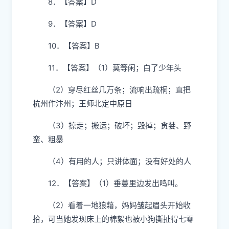
8．【答案】D
9．【答案】D
10．【答案】B
11．【答案】（1）莫等闲；白了少年头
（2）穿尽红丝几万条；流响出疏桐；直把
杭州作汴州；王师北定中原日
（3）掠走；搬运；破坏；毁掉；贪婪、野
蛮、粗暴
（4）有用的人；只讲体面；没有好处的人
12．【答案】（1）垂蔓里边发出鸣叫。
（2）看着一地狼藉，妈妈皱起眉头开始收
拾，可当她发现床上的棉絮也被小狗撕扯得七零