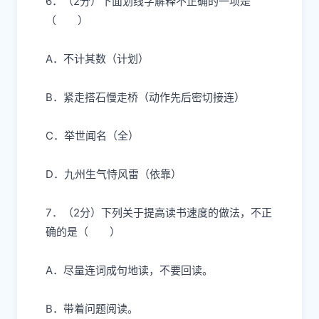
6．（2分）
下面划线字解释不正确的一项是
（ ）
A．不
计
其数（计划）
B．
紧
走搭石慢走桥（动作先后密切接连）
C．
举
世闻名（全）
D．九州生气
恃
风雷（依靠）
7．（2分）
下列关于提高读书速度的做法，不正
确的是（ ）
A．尽量连词成句地读，不要回读。
B．带着问题阅读。