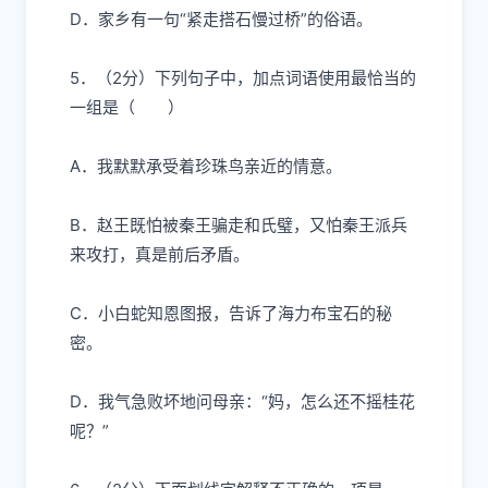
D．家乡有一句“紧走搭石慢过桥”的俗语。
5．（2分）
下列句子中，加点词语使用最恰当的
一组是（ ）
A．我默默
承受
着珍珠鸟亲近的情意。
B．赵王既怕被秦王骗走和氏璧，又怕秦王派兵
来攻打，真是
前后矛盾
。
C．小白蛇
知恩图报
，告诉了海力布宝石的秘
密。
D．我
气急败坏
地问母亲：“妈，怎么还不摇桂花
呢？”