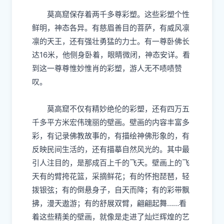
莫高窟保存着两千多尊彩塑。这些彩塑个性
鲜明，神态各异。有慈眉善目的菩萨，有威风凛
凛的天王，还有强壮勇猛的力士。有一尊卧佛长
达16米，他侧身卧着，眼睛微闭，神态安详。看
到这一尊尊惟妙惟肖的彩塑，游人无不啧啧赞
叹。
莫高窟不仅有精妙绝伦的彩塑，还有四万五
千多平方米宏伟瑰丽的壁画。壁画的内容丰富多
彩，有记录佛教故事的，有描绘神佛形象的，有
反映民间生活的，还有描摹自然风光的。其中最
引人注目的，是那成百上千的飞天。
壁画上的飞
天有的臂挎花篮，采摘鲜花；有的怀抱琵琶，轻
拨银弦；有的倒悬身子，自天而降；有的彩带飘
拂，漫天遨游；有的舒展双臂，翩翩起舞……
看
着这些精美的壁画，就像是走进了灿烂辉煌的艺