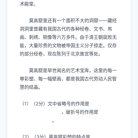
术殿堂。
莫高窟里还有一个面积不大的洞窟——藏经
洞洞里曾藏有我国古代的各种经卷、文书、帛
画、刺绣、铜像等六万多件。由于清王朝腐败无
能，大量珍贵的文物被帝国主义分子掠走。仅存
的部分经卷，现在陈列于北京故宫等处。
莫高窟是举世闻名的艺术宝库，这里的每一
尊彩塑、每一幅壁画，都是我国古代劳动人民智
慧的结晶。
（1）（2分）文中省略号的作用是
，破折号的作用是
。
（2）（3分）莫高窟彩塑的特点是