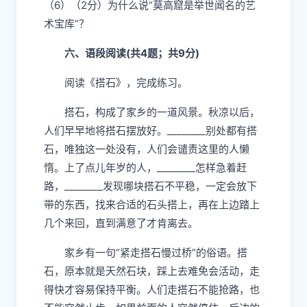
（6）（2分）为什么说“莫高窟是举世闻名的艺
术宝库”？
六、语段阅读(共4题；共9分)
阅读《搭石》，完成练习。
搭石，构成了家乡的一道风景。秋凉以后，
人们早早地将搭石摆放好。________别处都有搭
石，唯独这一处没有，人们会谴责这里的人懒
惰。上了点儿年岁的人，________怎样急着赶
路，________发现哪块搭石不平稳，一定会放下
带的东西，找来合适的石头搭上，再在上边踏上
几个来回，直到满意了才肯离去。
家乡有一句“紧走搭石慢过桥”的俗语。搭
石，原本就是天然石块，踩上去难免会活动，走
得快才容易保持平衡。人们走搭石不能抢路，也