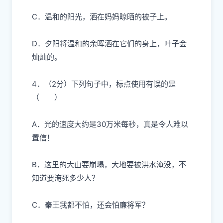
C．
温和
的阳光，洒在妈妈晾晒的被子上。
D．夕阳将
温和
的余晖洒在它们的身上，叶子金
灿灿的。
4．（2分）
下列句子中，标点使用有误的是
（ ）
A．光的速度大约是30万米每秒，真是令人难以
置信！
B．这里的大山要崩塌，大地要被洪水淹没，不
知道要淹死多少人？
C．秦王我都不怕，还会怕廉将军？