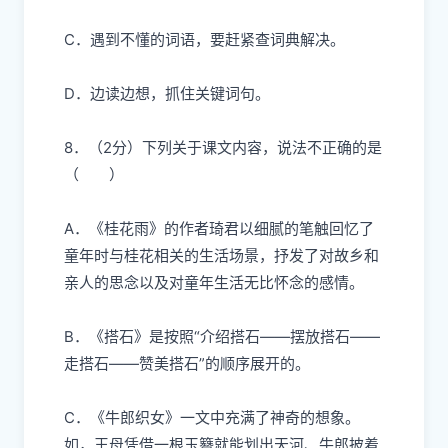
C．遇到不懂的词语，要赶紧查词典解决。
D．边读边想，抓住关键词句。
8．（2分）
下列关于课文内容，说法不正确的是
（ ）
A．《桂花雨》的作者琦君以细腻的笔触回忆了
童年时与桂花相关的生活场景，抒发了对故乡和
亲人的思念以及对童年生活无比怀念的感情。
B．《搭石》是按照“介绍搭石——摆放搭石——
走搭石——赞美搭石”的顺序展开的。
C．《牛郎织女》一文中充满了神奇的想象。
如，王母凭借一根玉簪就能划出天河、牛郎披着