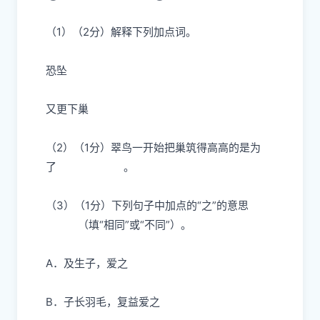
（1）（2分）解释下列加点词。
恐
坠
又
更
下巢
（2）（1分）翠鸟一开始把巢筑得高高的是为
了
。
（3）（1分）下列句子中加点的“之”的意思
（填“相同”或“不同”）。
A．及生子，爱
之
B．子长羽毛，复益爱
之