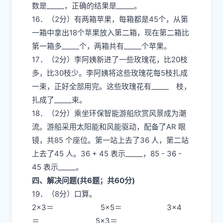
数是_____，正确的结果是_____。
16．（2分）有两箱苹果，每箱都是45个，从第
一箱中拿出18个苹果放入第二箱，现在第二箱比
第一箱多_____个，两箱共有_____个苹果。
17．（2分）李阿姨新进了一些玫瑰花，比20枝
多，比30枝少。李阿姨将这些玫瑰花每5枝扎成
一束，正好全部用完。这些玫瑰花有_____ 枝，
扎成了_____束。
18．（2分）乘坐环保智能游船欣赏风景成为潮
流。游船采用太阳能和风能驱动，配备了AR 眼
镜，共85 个座位。第一站上去了36 人，第二站
上去了45 人。36 + 45 表示_____，85 - 36 -
45 表示_____。
四、解决问题(共6题；共60分)
19．（8分）口算。
2×3＝ 5×5＝ 3×4
＝ 5×3＝