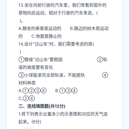
13.坐在向前行驶的汽车里，我们常看到窗外的
景物向后运动，相对于行驶的汽车来说，(
)。
A.静坐的乘客是运动的 B.路边的树木是运动
的 C.地面是静止的
14.设计“过山车”时，我们需要考虑的是(
)
①整座“过山车”要稳固 ②轨
道的坡度要有变化
③小球能滚完全部轨道，不能脱轨 ④
材料种类
A.①②③④ B.①③④
C.②④
三、连线填图题(共12分)
1.将下列表示云量多少的示意图和对应的天气连
起来。(6分)