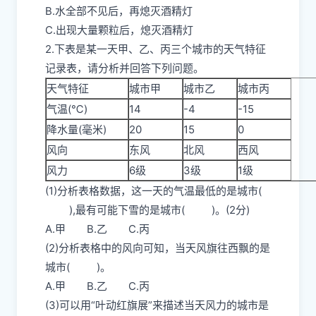
B.水全部不见后，再熄灭酒精灯
C.出现大量颗粒后，熄灭酒精灯
2.下表是某一天甲、乙、丙三个城市的天气特征
记录表，请分析并回答下列问题。
天气特征
城市甲
城市乙
城市丙
气温(℃)
14
-4
-15
降水量(毫米)
20
15
0
风向
东风
北风
西风
风力
6级
3级
1级
(1)分析表格数据，这一天的气温最低的是城市(
),最有可能下雪的是城市( )。(2分)
A.甲 B.乙 C.丙
(2)分析表格中的风向可知，当天风旗往西飘的是
城市( )。
A.甲 B.乙 C.丙
(3)可以用“叶动红旗展”来描述当天风力的城市是