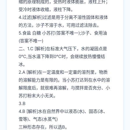
缩的原理制成的，受热时液体膨胀，液柱上升；
受冷时液体收缩，液柱下降。
4.过滤[解析]过滤是用于分离不溶性固体和液体
的方法，沙子不溶于水，可用过滤法除去。
5.食盐 白糖 小苏打(答案不唯一);沙子、食用油
(答案不唯一)
二、1.C [解析]在标准大气压下，水的凝固点是
0℃,当水温下降到0℃时，会继续放热慢慢结
冰。
2.A [解析]在一定温度和一定量的溶剂里，物质
的溶解能力是有限的。当小苏打达到在水中的溶
解限度后，就很难再溶解，与搅拌是否充分、小
苏打粉末大小无关。
3.B
4.B [解析]水在自然界中以液态(水)、固态(冰、
雪等)、气态(水蒸气)
三种形态存在，所以选B。