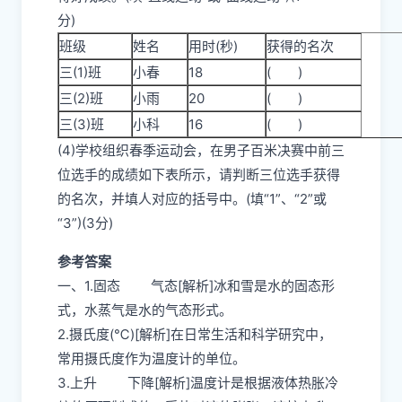
分)
班级
姓名
用时(秒)
获得的名次
三(1)班
小春
18
( )
三(2)班
小雨
20
( )
三(3)班
小科
16
( )
(4)学校组织春季运动会，在男子百米决赛中前三
位选手的成绩如下表所示，请判断三位选手获得
的名次，并填人对应的括号中。(填“1”、“2”或
“3”)(3分)
参考答案
一、1.固态 气态[解析]冰和雪是水的固态形
式，水蒸气是水的气态形式。
2.摄氏度(℃)[解析]在日常生活和科学研究中，
常用摄氏度作为温度计的单位。
3.上升 下降[解析]温度计是根据液体热胀冷