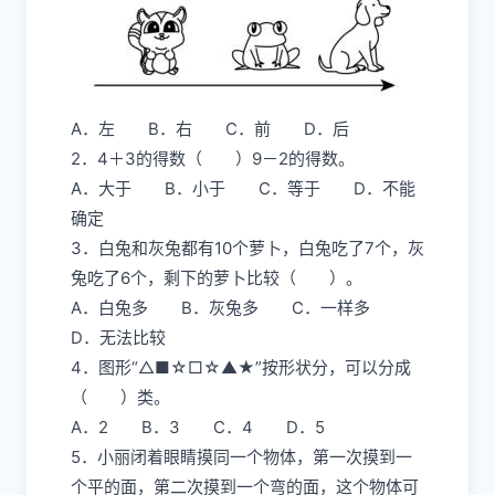
A．左 B．右 C．前 D．后
2．4＋3的得数（ ）9－2的得数。
A．大于 B．小于 C．等于 D．不能
确定
3．白兔和灰兔都有10个萝卜，白兔吃了7个，灰
兔吃了6个，剩下的萝卜比较（ ）。
A．白兔多 B．灰兔多 C．一样多
D．无法比较
4．图形“△■☆□☆▲★”按形状分，可以分成
（ ）类。
A．2 B．3 C．4 D．5
5．小丽闭着眼睛摸同一个物体，第一次摸到一
个平的面，第二次摸到一个弯的面，这个物体可