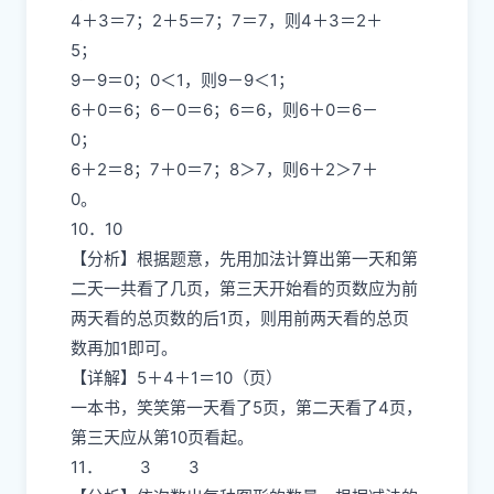
4＋3＝7；2＋5＝7；7＝7，则4＋3＝2＋
5；
9－9＝0；0＜1，则9－9＜1；
6＋0＝6；6－0＝6；6＝6，则6＋0＝6－
0；
6＋2＝8；7＋0＝7；8＞7，则6＋2＞7＋
0。
10．10
【分析】根据题意，先用加法计算出第一天和第
二天一共看了几页，第三天开始看的页数应为前
两天看的总页数的后1页，则用前两天看的总页
数再加1即可。
【详解】5＋4＋1＝10（页）
一本书，笑笑第一天看了5页，第二天看了4页，
第三天应从第10页看起。
11． 3 3