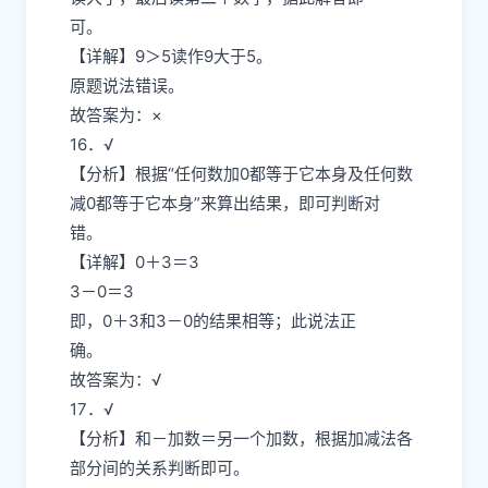
可。
【详解】9＞5读作9大于5。
原题说法错误。
故答案为：×
16．√
【分析】根据“任何数加0都等于它本身及任何数
减0都等于它本身”来算出结果，即可判断对
错。
【详解】0＋3＝3
3－0＝3
即，0＋3和3－0的结果相等；此说法正
确。
故答案为：√
17．√
【分析】和－加数＝另一个加数，根据加减法各
部分间的关系判断即可。