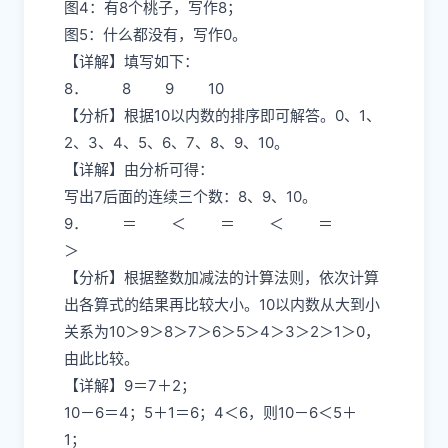
图4：有8个桃子，写作8；
图5：什么都没有，写作0。
【详解】填写如下：
8． 8 9 10
【分析】根据10以内数的排序即可解答。0、1、
2、3、4、5、6、7、8、9、10。
【详解】由分析可得：
写出7后面的连续三个数：8、9、10。
9． ＝ ＜ ＝ ＜ ＝
＞
【分析】根据整数加减法的计算法则，依次计算
出各算式的结果再比较大小。10以内数从大到小
关系为10＞9＞8＞7＞6＞5＞4＞3＞2＞1＞0，
由此比较。
【详解】9＝7＋2；
10－6＝4；5＋1＝6；4＜6，则10－6＜5＋
1；