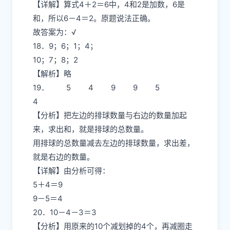
【详解】算式4＋2＝6中，4和2是加数，6是
和，所以6－4＝2。原题说法正确。
故答案为：√
18．9；6；1；4；
10；7；8；2
【解析】略
19． 5 4 9 9 5
4
【分析】把左边的排球数量与右边的数量加起
来，求出和，就是排球的总数量。
用排球的总数量减去左边的排球数量，求出差，
就是右边的数量。
【详解】由分析可得：
5＋4＝9
9－5＝4
20．10－4－3＝3
【分析】用原来的10个减划掉的4个，再减圈走