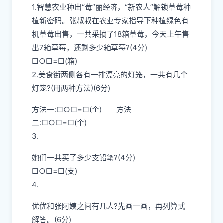
1.智慧农业种出“莓”丽经济，“新农人”解锁草莓种
植新密码。张叔叔在农业专家指导下种植绿色有
机草莓出售，一共采摘了18箱草莓，今天上午售
出7箱草莓，还剩多少箱草莓?(4分)
□○□=□(箱)
2.美食街两侧各有一排漂亮的灯笼，一共有几个
灯笼?(用两种方法)(6分)
方法一:□○□=□(个) 方法
二:□○□=□(个)
3.
她们一共买了多少支铅笔?(4分)
□○□=□(支)
4.
优优和张阿姨之间有几人?先画一画，再列算式
解答。(6分)