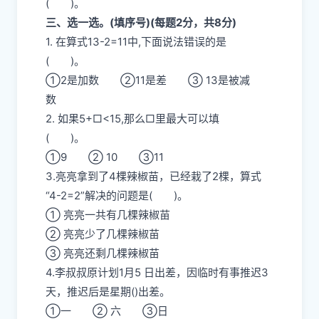
( )。
三、选一选。(填序号)(每题2分，共8分)
1. 在算式13-2=11中,下面说法错误的是
( )。
①2是加数 ②11是差 ③ 13是被减
数
2. 如果5+□<15,那么□里最大可以填
( )。
①9 ② 10 ③11
3.亮亮拿到了4棵辣椒苗，已经栽了2棵，算式
“4-2=2”解决的问题是( )。
① 亮亮一共有几棵辣椒苗
② 亮亮少了几棵辣椒苗
③ 亮亮还剩几棵辣椒苗
4.李叔叔原计划1月5 日出差，因临时有事推迟3
天，推迟后是星期()出差。
①一 ② 六 ③日