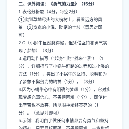
二、课外阅读：《勇气的力量》（15分）
1. 表格分析题（4分，每空2分）
①爬到草地尽头的大槐树上，看看远方的风
景 ②宽宽的小溪、陡峭的土坡（意思对即
可）
2.C（小蜗牛虽然爬得慢，但凭借坚持和勇气实
现了梦想）（3分）
3.运用动作描写（“起身”“爬”“找来”“漂”）（1
分），详细描写了小蜗牛赶路的过程和过小溪的
方法（1分），突出了小蜗牛的坚持、聪明和为
了梦想不懈努力的精神（1分）。（3分）
4.因为小蜗牛心中有明确的梦想（1分），它对实
现梦想充满信心，不畏惧困难（1分），即使付
出辛苦也不放弃，所以眼神始终亮亮的（1
分）。（意思对即可）
5.示例：我明白了做任何事情都要有勇气和坚持
的精神，只要目标明确，不畏惧困难，一步步努