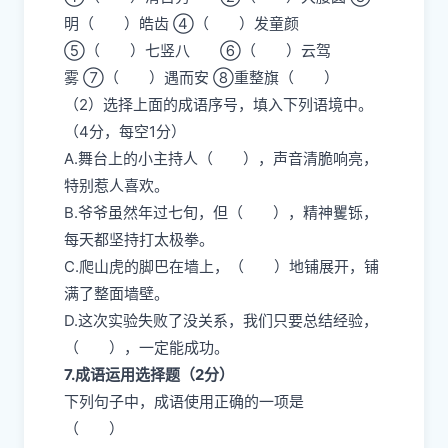
明（ ）皓齿 ④（ ）发童颜
⑤（ ）七竖八 ⑥（ ）云驾
雾 ⑦（ ）遇而安 ⑧重整旗（ ）
（2）选择上面的成语序号，填入下列语境中。
（4分，每空1分）
A.舞台上的小主持人（ ），声音清脆响亮，
特别惹人喜欢。
B.爷爷虽然年过七旬，但（ ），精神矍铄，
每天都坚持打太极拳。
C.爬山虎的脚巴在墙上，（ ）地铺展开，铺
满了整面墙壁。
D.这次实验失败了没关系，我们只要总结经验，
（ ），一定能成功。
7.成语运用选择题（2分）
下列句子中，成语使用正确的一项是
（ ）