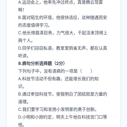
A.运动会上，他率先冲过终点，真是腾云驾雾
啊！
B.面对陌生的环境，他很快适应，这种随遇而安
的态度值得学习。
C.他长得眉清目秀，力气很大，干起活来顶得上
两个人。
D.同学们窃窃私语，教室里鸦雀无声，都在认真
听讲。
8.病句分析选择题（2分）
下列句子中，没有语病的一项是（ ）
A.科技节活动不但有趣，还能增长我们的知
识。
B.通过参加科技节，使我明白了团结就是力量的
道理。
C.我们要学习和发扬小发明家的勇于创新。
D.小明和小刚约定，明天上午他在科技宫门口等
他。