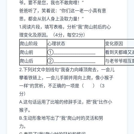
爷。要不是您，我也不敢爬哩！”
爸爸听了，笑着说：“你们这一老一小真有意
思，都会从别人身上汲取力量！”
1.阅读片段，填写表格，分析“我”爬山前后的心
理变化及原因。（4分，每空2分）
爬山阶段
心理状态
变化原因
爬山前
①____________________
看到天都峰
爬山后
②____________________
与老爷爷相
2.下列对文中划线句“我奋力向峰顶爬去，一会儿
攀着铁链上，一会儿手脚并用向上爬，像小猴子
一样”的赏析，不正确的一项是（ ）（3
分）
A.这句话运用了比喻的修辞手法，把“我”比作小
猴子。
B.生动形象地写出了“我”爬山时的灵活和努
力。