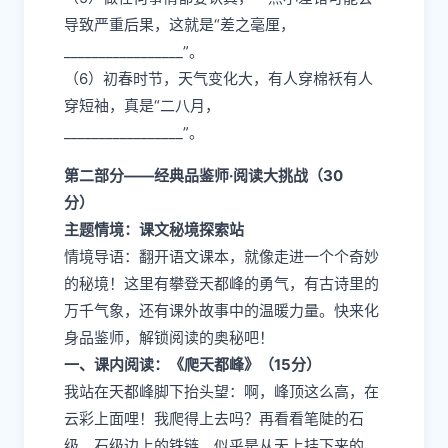
导致严重后果，这就是“差之毫厘，
_________________”。
（6）初春时节，天气变化大，有人穿棉袄有人
穿短袖，真是“二八月，
_________________”。
第二部分——经典品鉴师·阅读大挑战（30
分）
主题情境：课文秘境探索站
情境导语：翻开语文课本，就像走进一个个奇妙
的秘境！这里有攀登天都峰的勇气，有古诗里的
万千气象，还有课外故事中的温暖力量。快来化
身品鉴师，解锁阅读的奥秘吧！
一、课内阅读：《爬天都峰》（15分）
我站在天都峰脚下抬头望：啊，峰顶这么高，在
云彩上面哩！我爬得上去吗？再看看笔陡的石
级，石级边上的铁链，似乎是从天上挂下来的，