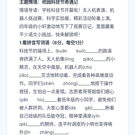
主题情境：校园科技节奇遇记
情境导语：学校科技节开幕啦！无人机表演、机
器人挑战赛、科学实验展，精彩活动轮番上演。
四年级的小轩激动地写下了观赛日记，里面藏着
不少语文小挑战，快来解锁吧！
1.看拼音写词语（8分，每空1分）
科技节的操场上，(kuān kuò)______的跑道
旁挤满了人。无人机像(líng qiǎo)______的小
精灵，在天空中盘旋。机器人的(chù
jiǎo)______灵活地转动着，完成着各种高难度动
作。同学们(shèn zhòng)______地按下操作
按钮，生怕出一点差错。志愿者哥哥姐姐们细心
(yǎn hù)______着低年级的小同学，避免他们
被人群挤到。大家心里都(dà gài)______盼着
自己班级的队伍能夺冠，眼神里满是(yīn
qiè)______的期待，连平时调皮的小明也变得格
外(jǐn zhāng)______。