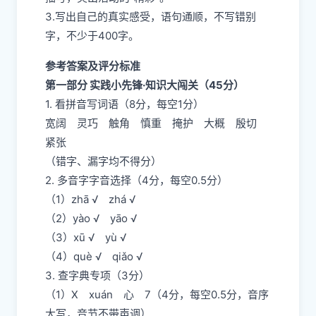
3.写出自己的真实感受，语句通顺，不写错别
字，不少于400字。
参考答案及评分标准
第一部分 实践小先锋·知识大闯关（45分）
1. 看拼音写词语（8分，每空1分）
宽阔 灵巧 触角 慎重 掩护 大概 殷切
紧张
（错字、漏字均不得分）
2. 多音字字音选择（4分，每空0.5分）
（1）zhā √ zhá √
（2）yào √ yāo √
（3）xū √ yù √
（4）què √ qiǎo √
3. 查字典专项（3分）
（1）X xuán 心 7（4分，每空0.5分，音序
大写，音节不带声调）