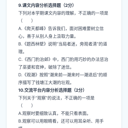
9.课文内容分析选择题（2分）
下列对本学期课文内容的理解，不正确的一项是
（ ）
A.《爬天都峰》告诉我们，面对困难要树立信
心，善于从别人身上汲取力量。
B.《题西林壁》说明“当局者迷，旁观者清”的道
理。
C.《西门豹治邺》中，西门豹用巧妙的办法惩治
了巫婆和官绅，破除了迷信。
D.《观潮》按照“潮来前—潮来时—潮退后”的顺
序描写了钱塘江大潮的壮观。
10.交流平台内容分析选择题（2分）
下列关于“观察”的说法，不正确的一项是
（ ）
A.观察时要细致认真，不能只看表面。
B.观察可以用眼睛看，还可以用耳朵听、用手