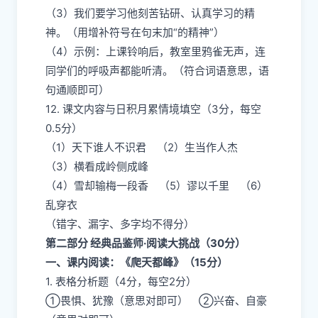
（3）我们要学习他刻苦钻研、认真学习的精
神。（用增补符号在句末加“的精神”）
（4）示例：上课铃响后，教室里鸦雀无声，连
同学们的呼吸声都能听清。（符合词语意思，语
句通顺即可）
12. 课文内容与日积月累情境填空（3分，每空
0.5分）
（1）天下谁人不识君 （2）生当作人杰
（3）横看成岭侧成峰
（4）雪却输梅一段香 （5）谬以千里 （6）
乱穿衣
（错字、漏字、多字均不得分）
第二部分 经典品鉴师·阅读大挑战（30分）
一、课内阅读：《爬天都峰》（15分）
1. 表格分析题（4分，每空2分）
①畏惧、犹豫（意思对即可） ②兴奋、自豪