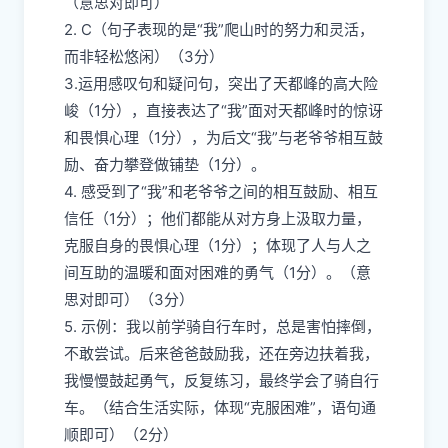
（意思对即可）
2. C（句子表现的是“我”爬山时的努力和灵活，
而非轻松悠闲）（3分）
3.运用感叹句和疑问句，突出了天都峰的高大险
峻（1分），直接表达了“我”面对天都峰时的惊讶
和畏惧心理（1分），为后文“我”与老爷爷相互鼓
励、奋力攀登做铺垫（1分）。
4. 感受到了“我”和老爷爷之间的相互鼓励、相互
信任（1分）；他们都能从对方身上汲取力量，
克服自身的畏惧心理（1分）；体现了人与人之
间互助的温暖和面对困难的勇气（1分）。（意
思对即可）（3分）
5. 示例：我以前学骑自行车时，总是害怕摔倒，
不敢尝试。后来爸爸鼓励我，还在旁边扶着我，
我慢慢鼓起勇气，反复练习，最终学会了骑自行
车。（结合生活实际，体现“克服困难”，语句通
顺即可）（2分）