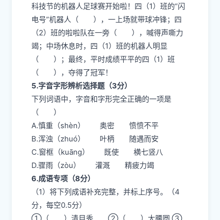
科技节的机器人足球赛开始啦！四（1）班的“闪
电号”机器人（ ），一上场就带球冲锋；四
（2）班的啦啦队在一旁（ ），喊得声嘶力
竭；中场休息时，四（1）班的机器人明显
（ ）；最终，平时成绩平平的四（1）班
（ ），夺得了冠军！
5.字音字形辨析选择题（3分）
下列词语中，字音和字形完全正确的一项是
（ ）
A.慎重（shèn） 奥密 愤愤不平
B.浑浊（zhuó） 叶柄 随遇而安
C.窗框（kuāng） 既使 横七竖八
D.骤雨（zòu） 灌溉 精疲力竭
6.成语专项（8分）
（1）将下列成语补充完整，并标上序号。（4
分，每空0.5分）
①（ ）清目秀 ②（ ）大腰圆 ③