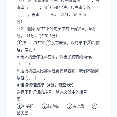
（1）“悬”用音序查字法，应先查音序______，再
查音节______；用部首查字法，应先查部首
______，再查______画。（2分，每空0.5
分）
（2）选择“悬”在下列句子中的正确字义，填序
号。（1分，每空0.5分）
①挂，吊在空中②没有着落，没有结束③距离
远，差别大
A.无人机悬停在半空中，做出了旋转的动作。
（ ）
B.这场机器人比赛的胜负还悬着呢，我们不能掉
以轻心。（ ）
4.语境词语选择（4分，每空1分）
选择下列词语的序号，填入文段中的括号
里。
①打头阵 ②敲边鼓 ③占上风 ④
破天荒