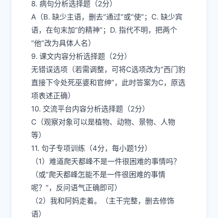
8. 病句分析选择题（2分）
A（B. 缺少主语，删去“通过”或“使”；C. 缺少宾
语，在句末加“的精神”；D. 指代不明，把两个
“他”改为具体人名）
9. 课文内容分析选择题（2分）
无错误选项（若需调整，可将C选项改为“西门豹
直接下令处死巫婆和官绅”，此时答案为C，原选
项表述正确）
10. 交流平台内容分析选择题（2分）
C（观察对象可以是植物、动物、景物、人物
等）
11. 句子专项训练（4分，每小题1分）
（1）难道爬天都峰不是一件很困难的事情吗？
（或“爬天都峰怎能不是一件很困难的事情
呢？”，反问语气正确即可）
（2）我和阿妈走着。（主干完整，删去修饰
语）