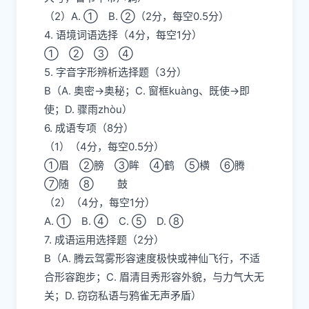
（2）A. ① B. ②（2分，每空0.5分）
4. 语境词语选择（4分，每空1分）
① ② ③ ④
5. 字音字形辨析选择题（3分）
B（A. 奥密→奥秘；C. 窗框kuàng、既使→即
使；D. 骤雨zhòu）
6. 成语专项（8分）
（1）（4分，每空0.5分）
①眉 ②膀 ③眸 ④鹤 ⑤横 ⑥腾
⑦随 ⑧ 鼓
（2）（4分，每空1分）
A. ① B. ④ C. ⑤ D. ⑧
7. 成语运用选择题（2分）
B（A. 腾云驾雾形容速度极快或神仙飞行，不适
合形容跑步；C. 眉清目秀形容外貌，与力气大无
关；D. 窃窃私语与鸦雀无声矛盾）