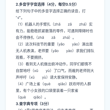
2.多音字字音选择（4分，每空0.5分）
给下列句子中的多音字选择正确的读音，打
“√”。
（1）机器人的手臂扎（zhā zā zhá）实
有力，能稳稳抓紧散落的零件，可遇到障碍时也
会不停挣扎（zhā zā zhá）。
（2）这次科技节的重要（yāo yào）演出是
无人机表演，老师要（yāo yào）求我们排队
观看，不要拥挤。
（3）看到无人机做出俯冲动作，同学们都情不
自禁地吁（xū yù）了口气，而裁判老师则大
声呼吁（xū yù）请大家保持安静。
（4）广场上雀（què qiǎo）跃欢呼的人群
里，有个小女孩的口袋里装着一只家雀
（què qiǎo）。
3.查字典专项（3分）