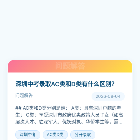
深圳中考录取AC类和D类有什么区别？
问题解答
2026-08-04
## AC类和D类分别是谁： A类：具有深圳户籍的考
生； C类：享受深圳市政府优惠政策人员子女（如高
层次人才、驻深军人、优抚对象、华侨学生等，需提
交官方证明）； D类：除A、C类以外，符合深圳中
深圳中考
AC类D类
分开录取
考统一...