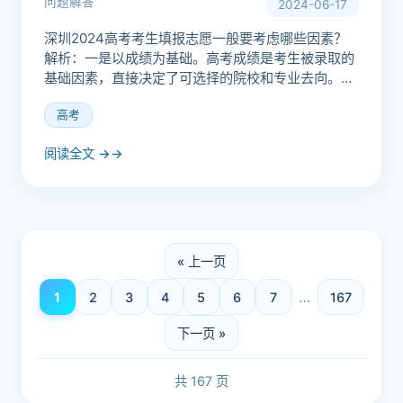
问题解答
2024-06-17
深圳2024高考考生填报志愿一般要考虑哪些因素？
解析：一是以成绩为基础。高考成绩是考生被录取的
基础因素，直接决定了可选择的院校和专业去向。二
是院校综合情况。院校是考生选择志愿的重要因素，
高考
是选择与哪些人...
阅读全文 →
« 上一页
…
1
2
3
4
5
6
7
167
下一页 »
共 167 页