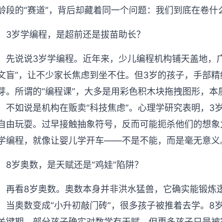
龄段的“赛道”，背后却藏着同一个问题：我们到底在卷什
3岁学编程，是超前还是拔苗助长？
先说说3岁学编程。近年来，少儿编程机构铺天盖地，广告
文盲”，让不少家长焦虑到坐不住。但3岁的孩子，手部
芽。所谓的“编程课”，大多是用彩色积木块拖拽图形，
，不如说是机构在贩卖“科技焦虑”。心理学研究表明，3
自由玩耍。过早接触抽象符号，反而可能扼杀他们的想象
学编程，就像让婴儿学开车——不是不能，而是毫无意义
8岁奥数，是天赋还是“鸡娃”陷阱？
再看8岁奥数。奥数本身并非洪水猛兽，它确实能锻炼
，当奥数变成“小升初敲门砖”，很多孩子被推着去学。8
关键期，部分孩子确实对数学有天赋，但更多孩子只是被家