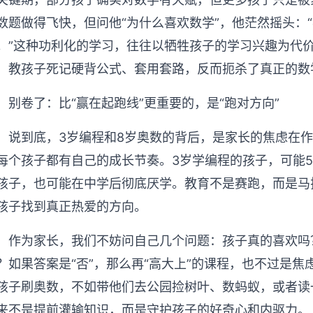
数题做得飞快，但问他“为什么喜欢数学”，他茫然摇头：
。”这种功利化的学习，往往以牺牲孩子的学习兴趣为代
，教孩子死记硬背公式、套用套路，反而扼杀了真正的数
别卷了：比“赢在起跑线”更重要的，是“跑对方向”
说到底，3岁编程和8岁奥数的背后，是家长的焦虑在作
每个孩子都有自己的成长节奏。3岁学编程的孩子，可能
孩子，也可能在中学后彻底厌学。教育不是赛跑，而是马
孩子找到真正热爱的方向。
作为家长，我们不妨问自己几个问题：孩子真的喜欢吗
？如果答案是“否”，那么再“高大上”的课程，也不过是焦
孩子刷奥数，不如带他们去公园捡树叶、数蚂蚁，或者读
来不是提前灌输知识，而是守护孩子的好奇心和内驱力。