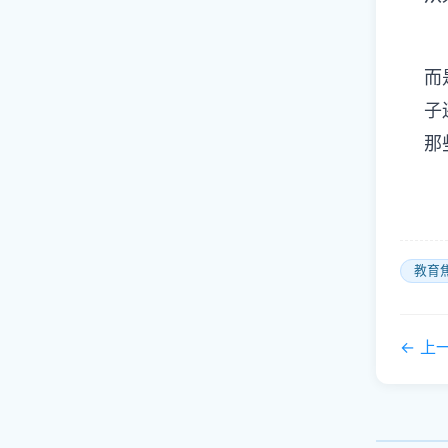
而
子
那
教育
← 上