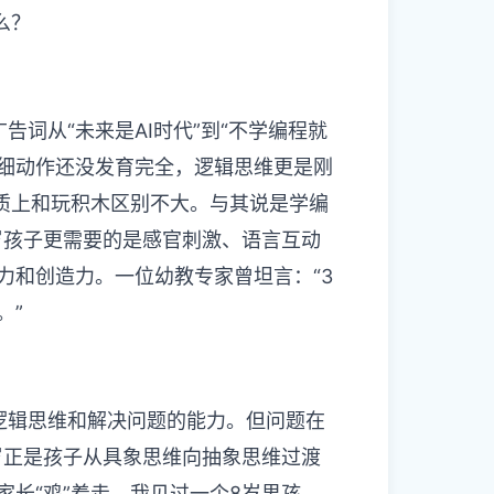
么？
词从“未来是AI时代”到“不学编程就
精细动作还没发育完全，逻辑思维更是刚
本质上和玩积木区别不大。与其说是学编
岁孩子更需要的是感官刺激、语言互动
力和创造力。一位幼教专家曾坦言：“3
。”
逻辑思维和解决问题的能力。但问题在
岁正是孩子从具象思维向抽象思维过渡
长“鸡”着走。我见过一个8岁男孩，