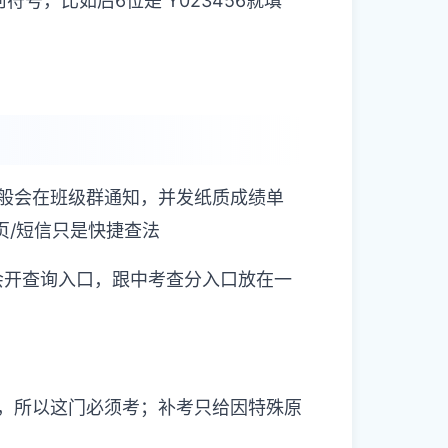
号，比如后6位是 Y023456就填
般会在班级群通知，并发纸质成绩单
页/短信只是快捷查法
单栏会开查询入口，跟中考查分入口放在一
，所以这门必须考；补考只给因特殊原