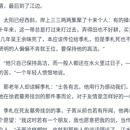
落，最后到了江边。
太阳已经西斜，岸上三三两两集聚了十来个人：有的操
十年来，这一带总是打过来打过去，弄得田也不好耕，买
前几年吴王余昧死了，本应该传位给季札，但是季札死也
贤明的人偏偏不肯就王位，要保持他的高洁。”
“他只自己保持高洁，而一般人都还在水火里过日子，
的苦。”一个年轻人愤恨地说。
那老年人却谅解季札：“士各有志。他用行为感动我们
他在徐君墓旁挂剑的那件事而论，对于友情是怎样好的一
季札在死友墓旁挂剑的事，子胥从前也若有所闻，他再
个愿望：“我这时若有一个朋友，我也愿意把我的剑，当
个人。”子胥这样想时，也就和那些人的谈话隔远了，江