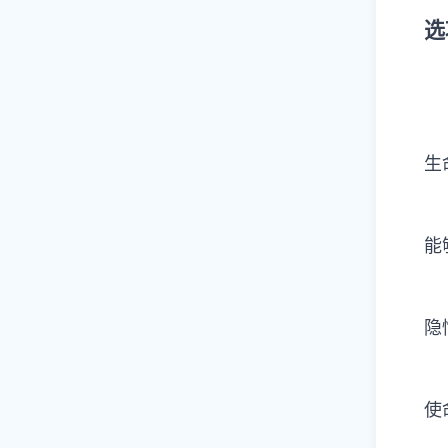
选
生
能
隐
使