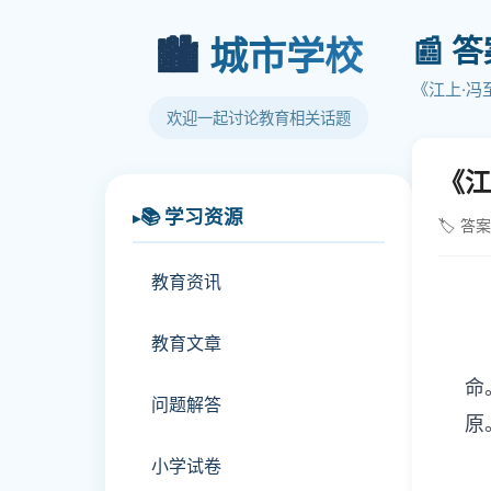
📰 
🏙️
城市学校
《江上·冯
欢迎一起讨论教育相关话题
《江
📚 学习资源
🏷️ 答
教育资讯
教育文章
命
问题解答
原
小学试卷