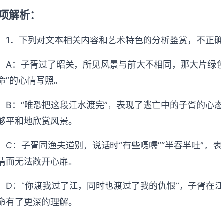
项解析：
1．下列对文本相关内容和艺术特色的分析鉴赏，不正
A：子胥过了昭关，所见风景与前大不相同，那大片绿
命”的心情写照。
B：“唯恐把这段江水渡完”，表现了逃亡中的子胥的心
够平和地欣赏风景。
C：子胥同渔夫道别，说话时“有些嗫嚅”“半吞半吐”
情而无法敞开心扉。
D：“你渡我过了江，同时也渡过了我的仇恨”，子胥在
命有了更深的理解。