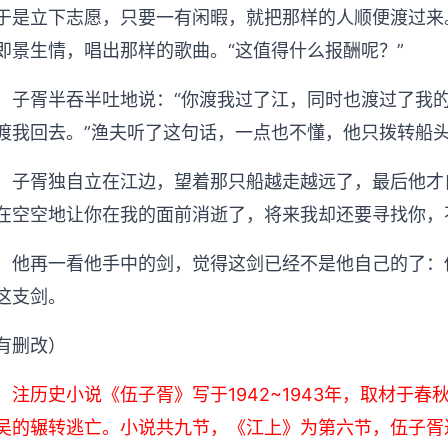
于是立下志愿，只要一有闲暇，就把那样的人顺便渡过来
即景生情，唱出那样的歌曲。“这值得什么报酬呢？”
子胥半吞半吐地说：“你渡我过了江，同时也渡过了我
渡我回去。”渔夫听了这句话，一点也不懂，他只拨转船
子胥独自立在江边，望着那只船越走越远了，最后他才
在空空地让你在我的面前消逝了，将来我却还要寻找你，
他再一看他手中的剑，觉得这剑已经不是他自己的了：
这支剑。
有删改）
注历史小说《伍子胥》写于1942~1943年，取材于
吴的辗转逃亡。小说共九节，《江上》为第六节，伍子胥