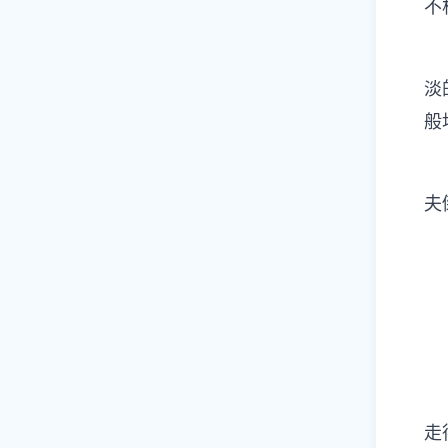
不
淡
般
夫
走