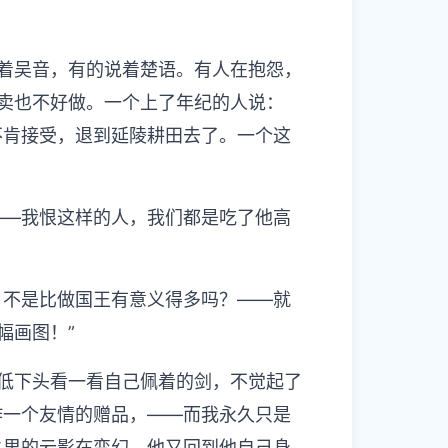
着吴音，有的说着楚语。有人在抱怨，
卖也不好做。一个上了年纪的人说：
不肯接受，退到延陵耕田去了。一个这
——我恨这样的人，我们都是吃了他高
，不是比做国王有意义得多吗？——就
幅画图！”
低下头看一看自己佩着的剑，不觉起了
作一个友情的赠品，——而我永久只是
水里的云影在变幻，他又回到他自己身