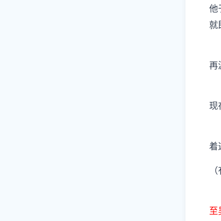
他
就
再
现
着
（
至