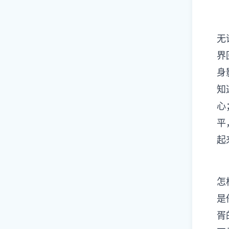
无
界
身
知
心
平
起
怎
是
胥