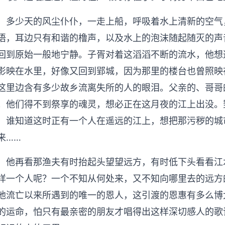
多少天的风尘仆仆，一走上船，呼吸着水上清新的空气
语，耳边只有和谐的橹声，以及水上的泡沫随起随灭的声
回到原始一般地宁静。子胥对着这滔滔不断的流水，他想
影映在水里，好像又回到郢城，因为那里的楼台也曾照映
这里边含有多少故乡流离失所的人的眼泪。父亲的、哥哥
；他们得不到祭享的魂灵，想必正在这月夜的江上出没。
，谁知道这时正有一个人在遥远的江上，想把那污秽的城
来……
他再看那渔夫有时抬起头望望远方，有时低下头看看江
样一个人呢？一个不知从何处来，又不知向哪里去的远方
他流亡以来所遇到的唯一的恩人，这引渡的恩惠有多么博
的运命，怕只有最亲密的朋友才唱得出这样深切感人的歌