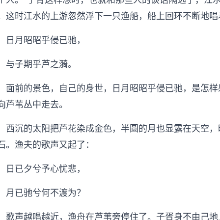
。这时江水的上游忽然浮下一只渔船，船上回环不断地唱
日月昭昭乎侵已驰，
与子期乎芦之漪。
面前的景色，自己的身世，日月昭昭乎侵已驰，是怎样
向芦苇丛中走去。
西沉的太阳把芦花染成金色，半圆的月也显露在天空，
石。渔夫的歌声又起了：
日已夕兮予心忧悲，
月已驰兮何不渡为？
歌声越唱越近，渔舟在芦苇旁停住了。子胥身不由己地