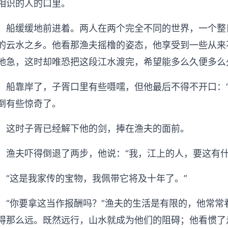
相识的人的口里。
船缓缓地前进着。两人在两个完全不同的世界，一个整
的云水之乡。他看那渔夫摇橹的姿态，他享受到一些从来
地急，这时却唯恐把这段江水渡完，希望能多么久便多么
船靠岸了，子胥口里有些嗫嚅，但他最后不得不开口：
倒有些惊奇了。
这时子胥已经解下他的剑，捧在渔夫的面前。
渔夫吓得倒退了两步，他说：“我，江上的人，要这有什
“这是我家传的宝物，我佩带它将及十年了。”
“你要拿这当作报酬吗？”渔夫的生活是有限的，他常
得那么远。既然远行，山水就成为他们的阻碍；他看惯了