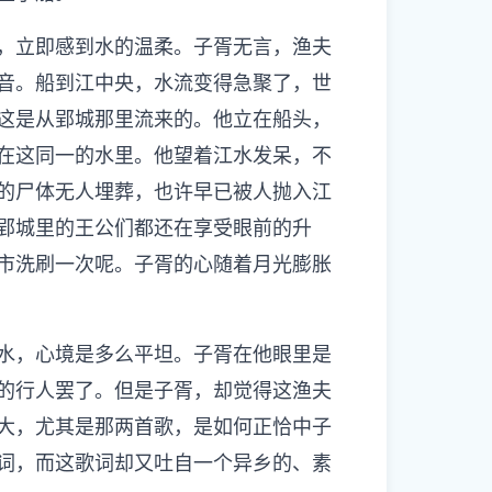
，立即感到水的温柔。子胥无言，渔夫
音。船到江中央，水流变得急聚了，世
这是从郢城那里流来的。他立在船头，
在这同一的水里。他望着江水发呆，不
的尸体无人埋葬，也许早已被人抛入江
郢城里的王公们都还在享受眼前的升
市洗刷一次呢。子胥的心随着月光膨胀
水，心境是多么平坦。子胥在他眼里是
的行人罢了。但是子胥，却觉得这渔夫
大，尤其是那两首歌，是如何正恰中子
词，而这歌词却又吐自一个异乡的、素