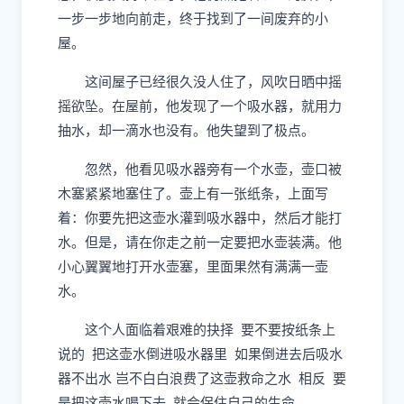
一步一步地向前走，终于找到了一间废弃的小
屋。
这间屋子已经很久没人住了，风吹日晒中摇
摇欲坠。在屋前，他发现了一个吸水器，就用力
抽水，却一滴水也没有。他失望到了极点。
忽然，他看见吸水器旁有一个水壶，壶口被
木塞紧紧地塞住了。壶上有一张纸条，上面写
着：你要先把这壶水灌到吸水器中，然后才能打
水。但是，请在你走之前一定要把水壶装满。他
小心翼翼地打开水壶塞，里面果然有满满一壶
水。
这个人面临着艰难的抉择 要不要按纸条上
说的 把这壶水倒进吸水器里 如果倒进去后吸水
器不出水 岂不白白浪费了这壶救命之水 相反 要
是把这壶水喝下去 就会保住自己的生命