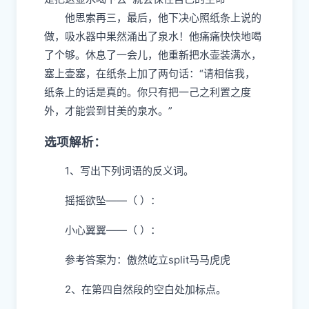
他思索再三，最后，他下决心照纸条上说的
做，吸水器中果然涌出了泉水！他痛痛快快地喝
了个够。休息了一会儿，他重新把水壶装满水，
塞上壶塞，在纸条上加了两句话：“请相信我，
纸条上的话是真的。你只有把一己之利置之度
外，才能尝到甘美的泉水。”
选项解析：
1、写出下列词语的反义词。
摇摇欲坠——（ ）：
小心翼翼——（ ）：
参考答案为：傲然屹立split马马虎虎
2、在第四自然段的空白处加标点。