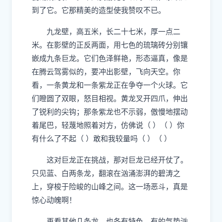
到了它。它那精美的造型使我赞叹不已。
九龙壁，高五米，长二十七米，厚一点二
米。在影壁的正反两面，用七色的琉璃砖分别镶
嵌成九条巨龙。它们色泽鲜艳，形态逼真，像是
在腾云驾雾似的，要冲出影壁，飞向天空。你
看，一条黄龙和一条紫龙正在争夺一个火球。它
们瞪圆了双眼，怒目相视。黄龙叉开四爪，伸出
了锐利的尖钩；那条紫龙也不示弱，傲慢地摆动
着尾巴，轻蔑地照着对方，仿佛说（
）（
）你
有什么了不起（
）敢和我较量吗（
）（
）
这对巨龙正在挑战，那对巨龙已经开仗了。
只见蓝、白两条龙，翻滚在汹涌澎湃的碧涛之
上，穿梭于险峻的山峰之间。这一场恶斗，真是
惊心动魄啊！
再看其他几条龙，也各有特色。有的气势汹