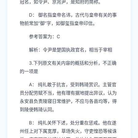
冠名，如令尹、京兆尹，是知府的简称。
D： 御名指皇帝名讳，古代与皇帝有关的事
物前常加“御”字，如御玺指皇帝印信。
参考答案为：C
解析：令尹是楚国执政官名，相当于宰相
3.下列原文有关内容的概括和分析，不正确
的一项是
A： 纯礼敢于抗言，受到韩琦赏识。主管官
员分配劳赋不当，他有理有据地提出异议，认为
永安县负责陵寝日常维护，不应与各县均等，得
到陵使韩琦认同。
B： 纯礼关怀下述，处分重在惩戒。他在遂
州任上对下属宽厚，草场失火，守吏惶恐等候诛