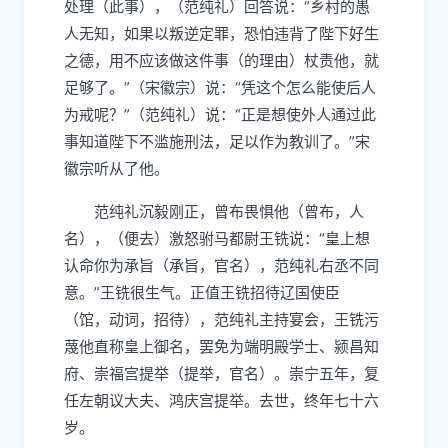
处理（此事），（范纯礼）回答说：“乡村的愚
人无知，如果以叛逆定罪，恐怕违背了陛下好生
之德，用不应该做这件事（的理由）杖责他，就
足够了。”（宋徽宗）说：“凭这个怎么能使后人
为戒呢？”（范纯礼）说：“正是想使外人通过此
事知道陛下不滥施刑法，足以作为教训了。”宋
徽宗听从了他。
范纯礼沉毅刚正，曾布畏惧他（曾布，人
名），（便去）激怒驸马都尉王铣说：“皇上想
认命你为承旨（承旨，官名），范纯礼右丞不同
意。”王铣很生气。正值王铣招待辽国使臣
（馆，动词，招待），范纯礼主持宴会，王铣污
蔑他直称皇上御名，罢免为端明殿学士、颍昌知
府、崇福宫提举（提举，官名）。崇宁五年，复
任左朝议大夫、鸿庆宫提举。去世，终年七十六
岁。