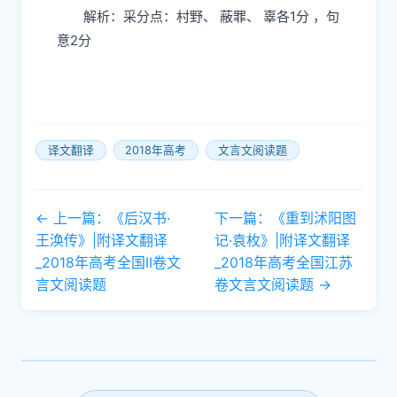
解析：采分点：村野、 蔽罪、 辜各1分 ，句
意2分
译文翻译
2018年高考
文言文阅读题
← 上一篇：《后汉书·
下一篇：《重到沭阳图
王涣传》|附译文翻译
记·袁枚》|附译文翻译
_2018年高考全国II卷文
_2018年高考全国江苏
言文阅读题
卷文言文阅读题 →