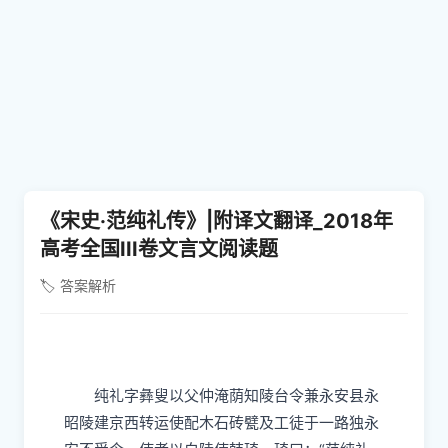
《宋史·范纯礼传》|附译文翻译_2018年
高考全国III卷文言文阅读题
🏷️ 答案解析
纯礼字彝叟以父仲淹荫知陵台令兼永安县永
昭陵建京西转运使配木石砖甓及工徒于一路独永