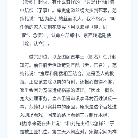
（淤积）起火，有什么奇怪的！”只是让他们暗
中赔偿（了事）。库吏偷盗丝绸大多判死罪，范
纯礼说：“因为纷乱的丝而杀人，我不忍心。”听
任他的家人立刻花钱买下用以赎罪（趣，同
“促”，急促）。认命户部郎中、京西转运副使
（除，认命）。
徽宗即位，以龙图阁直学士（职名）任开封
知府。前任府尹治政苛刻严酷（尹，官名），范
纯礼说：“宽厚和刚猛相互结合，这是圣人的教
诲。正应该去除以前的苛刻，还担心做得不够，
哪里会因为宽厚造成祸患的道理。”因此一概以
宽大处理事务。皇帝圣旨审讯享泽村百姓谋反一
事，范纯礼审察其中的原因，原来是这个百姓进
入剧场看戏，回来的路上看到工匠制作木桶，
(就)拿来戴在头上说：“和刘先主相比怎样？”于
是被工匠抓住。第二天入朝应对，宋徽宗问怎样