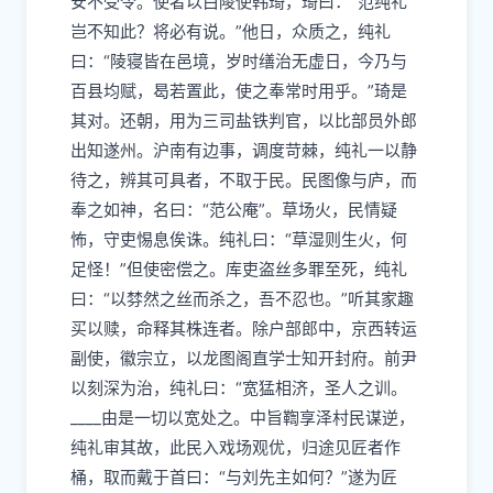
安不受令
。
使者以白陵使韩琦，琦曰：“范纯礼
岂不知此？将必有说。”他日，众质之，纯礼
曰：“陵寝皆在邑境，岁时缮治无虚日，今乃与
百县均赋，曷若置此，使之奉常时用乎。”琦是
其对。还朝，用为三司盐铁判官，以比部员外郎
出知遂州。沪南有边事，调度苛棘，纯礼一以静
待之，辨其可具者，不取于民。民图像与庐，而
奉之如神，名曰：“范公庵”。草场火，民情疑
怖，守吏惕息俟诛。纯礼曰：“草湿则生火，何
足怪！”但使密偿之。库吏盗丝多罪至死，纯礼
曰：“以棼然之丝而杀之，吾不忍也。”听其家趣
买以赎，命释其株连者。除户部郎中，京西转运
副使，徽宗立，以龙图阁直学士知开封府。前尹
以刻深为治，纯礼曰：“宽猛相济，圣人之训。
____
由是一切以宽处之。中旨鞫享泽村民谋逆，
纯礼审其故，此民入戏场观优，归途见匠者作
桶，取而戴于首曰：“与刘先主如何？”遂为匠