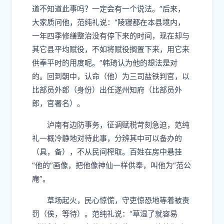
道不知道此事吗？一定会有一个说法。”后来，
大家质问他，范纯礼说：“陵寝都在本县境内，
一年四季修缮整治没有停下来的时间，现在却与
其它县平均赋役，不如将赋役搁置下来，用它来
供奉平时的用度呢。”韩琦认为他的想法是对
的。回到朝中，认命（他）为三司盐铁判官，以
比部员外郎（身份）出任遂州知府（比部员外
郎，官署名）。
泸南有边防事务，征调赋税苛刻急迫，范纯
礼一概冷静地对待此事，分辨其中可以备办的
（具，备），不从民间榨取。百姓在房中悬挂
“他的”画像，把他像神仙一样供奉，叫他为“范公
庵”。
草场起火，民心惊慌，守吏惊恐地等着被责
罚（俟，等待）。范纯礼说：“草湿了就容易