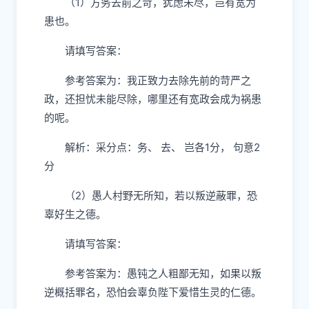
（1）方务去前之苛，犹虑未尽，岂有宽为
患也。
请填写答案：
参考答案为：我正致力去除先前的苛严之
政，还担忧未能尽除，哪里还有宽政会成为祸患
的呢。
解析：采分点：务、 去、 岂各1分， 句意2
分
（2）愚人村野无所知，若以叛逆蔽罪，恐
辜好生之德。
请填写答案：
参考答案为：愚钝之人粗鄙无知，如果以叛
逆概括罪名，恐怕会辜负陛下爱惜生灵的仁德。