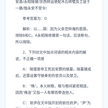
安县/永昭陵建/京西转运使配木石砖甓及工徒于
一路/独永安不受令/
参考答案为：D
解析：以……荫：因为父亲范仲淹的恩荫，
排除B和C。A永昭陵修建是一句话，应该断句，
所以排除。
2、下列对文中加点词语的相关内容的解
说，不正确一项是
A： 陵寝是帝王死后安葬的陵墓，陵墓建成
后，还需设置守陵奉祀的官员以及禁卫。
B： “株”，本义树根，根与根间紧密相连，
因而“株连”又指一人有罪而牵连他人。
C： 前尹在文中指开封府前任府尹；“尹”为