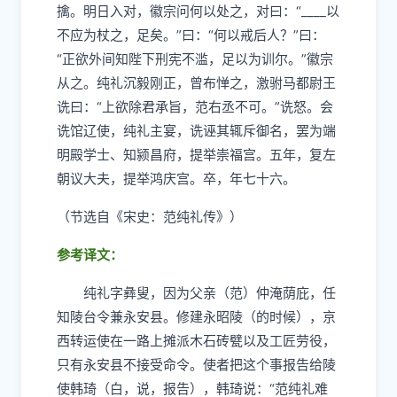
擒。明日入对，徽宗问何以处之，对曰：“
____
以
不应为杖之，足矣。”曰：“何以戒后人？”曰：
“正欲外间知陛下刑宪不滥，足以为训尔。”徽宗
从之。纯礼沉毅刚正，曾布惮之，激驸马都尉王
诜曰：“上欲除君承旨，范右丞不可。”诜怒。会
诜馆辽使，纯礼主宴，诜诬其辄斥御名，罢为端
明殿学士、知颍昌府，提举崇福宫。五年，复左
朝议大夫，提举鸿庆宫。卒，年七十六。
（节选自《宋史：范纯礼传》）
参考译文：
纯礼字彝叟，因为父亲（范）仲淹荫庇，任
知陵台令兼永安县。修建永昭陵（的时候），京
西转运使在一路上摊派木石砖甓以及工匠劳役，
只有永安县不接受命令。使者把这个事报告给陵
使韩琦（白，说，报告），韩琦说：“范纯礼难