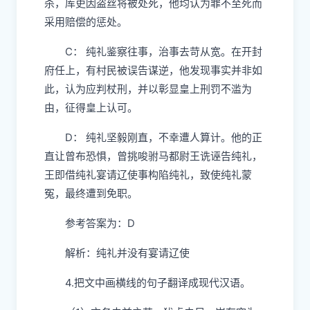
杀，库吏因盗丝将被处死，他均认为罪不至死而
采用赔偿的惩处。
C： 纯礼鉴察往事，治事去苛从宽。在开封
府任上，有村民被误告谋逆，他发现事实并非如
此，认为应判杖刑，并以彰显皇上刑罚不滥为
由，征得皇上认可。
D： 纯礼坚毅刚直，不幸遭人算计。他的正
直让曾布恐惧，曾挑唆驸马都尉王诜诬告纯礼，
王即借纯礼宴请辽使事构陷纯礼，致使纯礼蒙
冤，最终遭到免职。
参考答案为：D
解析：纯礼并没有宴请辽使
4.把文中画横线的句子翻译成现代汉语。