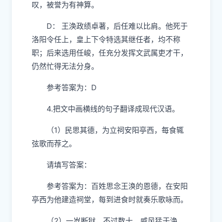
叹，被誉为有神算。
D： 王涣政绩卓著，后任难以比肩。他死于
洛阳令任上，皇上下令特选其继任者，均不称
职；后来选用任峻，任充分发挥文武属吏才干，
仍然忙得无法分身。
参考答案为：D
4.把文中画横线的句子翻译成现代汉语。
（1）民思其德，为立祠安阳亭西，每食辄
弦歌而荐之。
请填写答案：
参考答案为：百姓思念王涣的恩德，在安阳
亭西为他建造祠堂，每到进食时就奏乐歌咏而。
（2）一岁断狱，不过数十。威风猛于涣，