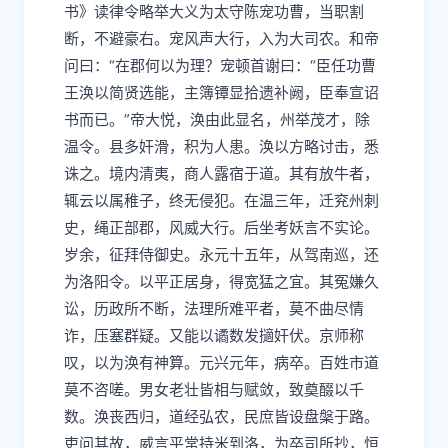
书》读律令略举大义为太守陈宠功曹，当职割
断，不避豪右。宠风声大行，入为大司农。和帝
问曰：“在郡何以为理？宠顿首谢曰：“臣任功曹
王涣以简贤选能，主簿镡显拾遗补阙，臣奉宣诏
书而已。”帝大悦，涣由此显名，州举茂才，除
温令。县多奸滑，积为人患。涣以方略讨击，悉
诛之。境内清夷，商人露宿于道。其有放牛者，
辄云以属稚子，终无侵犯。在温三年，迁兖州刺
史，绳正部郡，风威大行。后坐考妖言不实论。
岁余，征拜侍御史。永元十五年，从驾南巡，还
为洛阳令。以平正居身，得宽猛之宜。其冤嫌久
讼，历政所不断，法理所难平者，莫不曲尽情
诈，压塞群疑。又能以谲数发擿奸伏。京师称
叹，以为涣有神算。元兴元年，病卒。百姓市道
莫不咨嗟。男女老壮皆相与赋敛，致奠醊以千
数。涣丧西归，道经弘农，民庶皆设盘槃于路。
吏问其故，威言平常持米到洛，为卒司所抄，恒