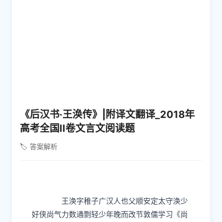
《后汉书·王涣传》|附译文翻译_2018年
高考全国II卷文言文阅读题
🏷️ 答案解析
王涣字稚子广汉人也父顺安定太守涣少
好侠尚气力数通剽轻少年晚而改节敦儒学习《尚