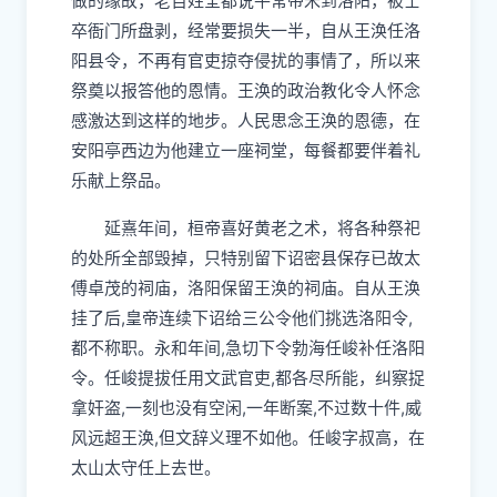
做的缘故，老百姓全都说平常带米到洛阳，被士
卒衙门所盘剥，经常要损失一半，自从王涣任洛
阳县令，不再有官吏掠夺侵扰的事情了，所以来
祭奠以报答他的恩情。王涣的政治教化令人怀念
感激达到这样的地步。人民思念王涣的恩德，在
安阳亭西边为他建立一座祠堂，每餐都要伴着礼
乐献上祭品。
延熹年间，桓帝喜好黄老之术，将各种祭祀
的处所全部毁掉，只特别留下诏密县保存已故太
傅卓茂的祠庙，洛阳保留王涣的祠庙。自从王涣
挂了后,皇帝连续下诏给三公令他们挑选洛阳令,
都不称职。永和年间,急切下令勃海任峻补任洛阳
令。任峻提拔任用文武官吏,都各尽所能，纠察捉
拿奸盗,一刻也没有空闲,一年断案,不过数十件,威
风远超王涣,但文辞义理不如他。任峻字叔高，在
太山太守任上去世。