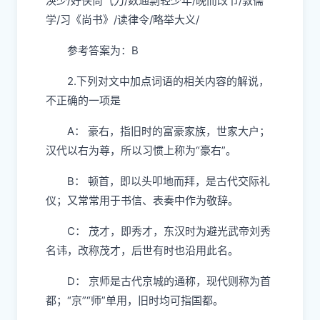
涣少/好侠尚气力/数通剽轻少年/晚而改节/敦儒
学/习《尚书》/读律令/略举大义/
参考答案为：B
2.下列对文中加点词语的相关内容的解说，
不正确的一项是
A： 豪右，指旧时的富豪家族，世家大户；
汉代以右为尊，所以习惯上称为“豪右”。
B： 顿首，即以头叩地而拜，是古代交际礼
仪；又常常用于书信、表奏中作为敬辞。
C： 茂才，即秀才，东汉时为避光武帝刘秀
名讳，改称茂才，后世有时也沿用此名。
D： 京师是古代京城的通称，现代则称为首
都；“京”“师”单用，旧时均可指国都。