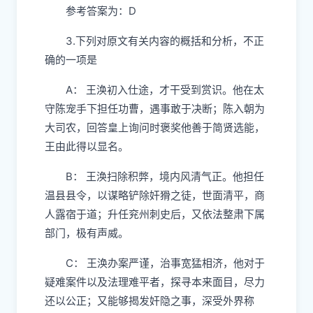
参考答案为：D
3.下列对原文有关内容的概括和分析，不正
确的一项是
A： 王涣初入仕途，才干受到赏识。他在太
守陈宠手下担任功曹，遇事敢于决断；陈入朝为
大司农，回答皇上询问时褒奖他善于简贤选能，
王由此得以显名。
B： 王涣扫除积弊，境内风清气正。他担任
温县县令，以谋略铲除奸猾之徒，世面清平，商
人露宿于道；升任兖州刺史后，又依法整肃下属
部门，极有声威。
C： 王涣办案严谨，治事宽猛相济，他对于
疑难案件以及法理难平者，探寻本来面目，尽力
还以公正；又能够揭发奸隐之事，深受外界称