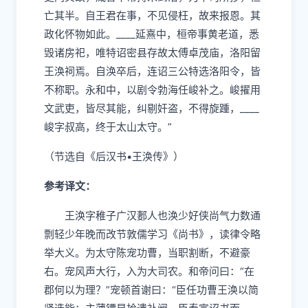
亡其半。自王君在事，不见侵枉，故来报恩。其
政化怀物如此。
____
延熹中，桓帝事黄老道，悉
毁诸房祀，唯特诏密县存故太傅卓茂庙，洛阳留
王涣祠焉。自涣卒后，连诏三公特选洛阳令，皆
不称职。永和中，以剧令勃海任峻补之。峻擢用
文武吏，皆尽其能，纠剔奸盗，不得旋踵，
____
峻字叔高，终于太山太守。”
（节选自《后汉书•王涣传》）
参考译文：
王涣字稚子广汉郪人也涣少好侠尚气力数通
剽轻少年晚而改节敦儒学习《尚书》，读律令略
举大义。为太守陈宠功曹，当职割断，不避豪
右。宠风声大行，入为大司农。和帝问曰：“在
郡何以为理？”宠顿首谢曰：“臣任功曹王涣以简