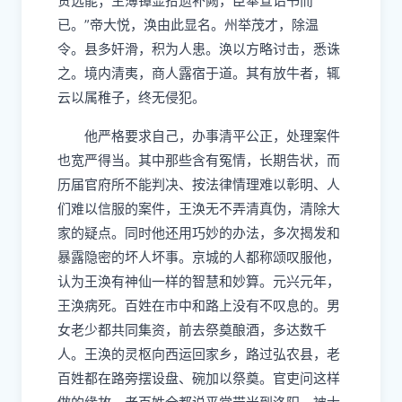
贤选能；主薄镡显拾遗补阙，臣奉宣诏书而
已。”帝大悦，涣由此显名。州举茂才，除温
令。县多奸滑，积为人患。涣以方略讨击，悉诛
之。境内清夷，商人露宿于道。其有放牛者，辄
云以属稚子，终无侵犯。
他严格要求自己，办事清平公正，处理案件
也宽严得当。其中那些含有冤情，长期告状，而
历届官府所不能判决、按法律情理难以彰明、人
们难以信服的案件，王涣无不弄清真伪，清除大
家的疑点。同时他还用巧妙的办法，多次揭发和
暴露隐密的坏人坏事。京城的人都称颂叹服他，
认为王涣有神仙一样的智慧和妙算。元兴元年，
王涣病死。百姓在市中和路上没有不叹息的。男
女老少都共同集资，前去祭奠酿酒，多达数千
人。王涣的灵枢向西运回家乡，路过弘农县，老
百姓都在路旁摆设盘、碗加以祭奠。官吏问这样