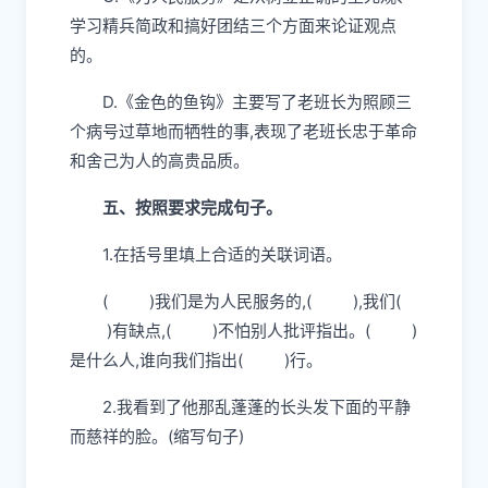
学习精兵简政和搞好团结三个方面来论证观点
的。
D.《金色的鱼钩》主要写了老班长为照顾三
个病号过草地而牺牲的事,表现了老班长忠于革命
和舍己为人的高贵品质。
五、按照要求完成句子。
1.在括号里填上合适的关联词语。
( )我们是为人民服务的,( ),我们(
)有缺点,( )不怕别人批评指出。( )
是什么人,谁向我们指出( )行。
2.我看到了他那乱蓬蓬的长头发下面的平静
而慈祥的脸。(缩写句子)
_______________________________________