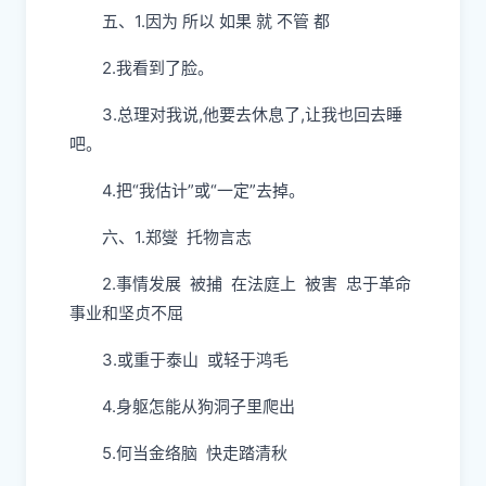
五、1.因为 所以 如果 就 不管 都
2.我看到了脸。
3.总理对我说,他要去休息了,让我也回去睡
吧。
4.把“我估计”或“一定”去掉。
六、1.郑燮 托物言志
2.事情发展 被捕 在法庭上 被害 忠于革命
事业和坚贞不屈
3.或重于泰山 或轻于鸿毛
4.身躯怎能从狗洞子里爬出
5.何当金络脑 快走踏清秋