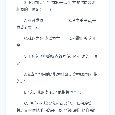
2.下列加点字与“或轻于鸿毛”中的“或”含义
相同的一项是( )
A.不可或缺 B.马之千里者,一
食或尽粟一石
C.或以为死,或以为亡 D.云霞明灭或可
睹
3.下列句子中的标点符号使用不正确的一项
是( )
A我奇怪地问他:“爹,为什么要烧掉呢?怪可惜
的。”
B.“这是我的妻子。”他指着母亲说。
C.“哼!你不认识?我可认识他。”侦探冷笑
着。又吩咐他手下的那一伙,“看好,别让他自杀!”