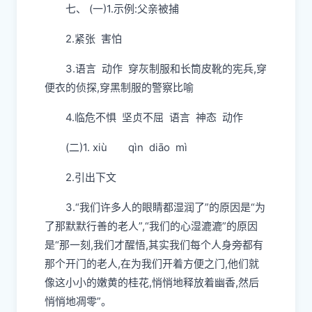
七、 (一)1.示例:父亲被捕
2.紧张 害怕
3.语言 动作 穿灰制服和长筒皮靴的宪兵,穿
便衣的侦探,穿黑制服的警察比喻
4.临危不惧 坚贞不屈 语言 神态 动作
(二)1. xiù qìn diāo mì
2.引出下文
3.“我们许多人的眼睛都湿润了”的原因是“为
了那默默行善的老人”,“我们的心湿漉漉”的原因
是“那一刻,我们才醒悟,其实我们每个人身旁都有
那个开门的老人,在为我们开着方便之门,他们就
像这小小的嫩黄的桂花,悄悄地释放着幽香,然后
悄悄地凋零”。