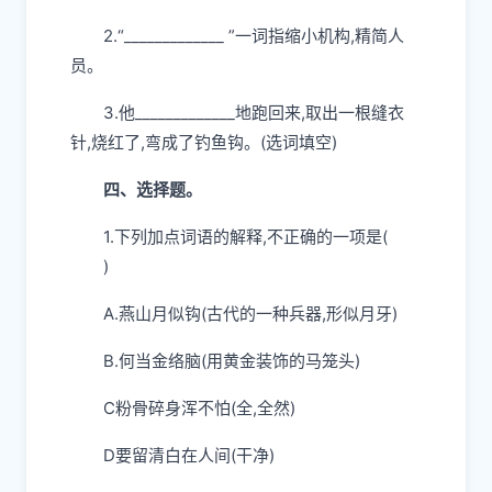
2.“_____________ ”一词指缩小机构,精简人
员。
3.他_____________地跑回来,取出一根缝衣
针,烧红了,弯成了钓鱼钩。(选词填空)
四、选择题。
1.下列加点词语的解释,不正确的一项是(
)
A.燕山月似钩(古代的一种兵器,形似月牙)
B.何当金络脑(用黄金装饰的马笼头)
C粉骨碎身浑不怕(全,全然)
D要留清白在人间(干净)