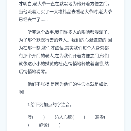
才明白,老大爷一直在默默地为他开着方便之门。
当他流着泪买了一大堆礼品去看老大爷时,老大爷
已经去世了……
听完这个故事,我们许多人的眼睛都湿润了,
为了那个默默行善的老人。我们的心湿漉漉的,因
为在那一刻,我们才醒悟,其实我们每个人身旁都
有那个开门的老人,在为我们开着方便之门,他们
就像这小小的嫩黄的桂花,悄悄地释放着幽香,然
后悄悄地凋零。
他们不张扬,是因为他们的生命本就是如此
啊!
1.给下列加点的字注音。
嗅( ) 沁人心脾( ) 凋零(
) 静谧( )