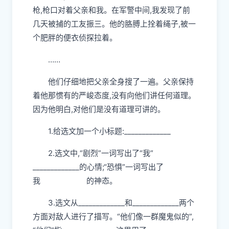
枪,枪口对着父亲和我。在军警中间,我发现了前
几天被捕的工友振三。他的胳膊上拴着绳子,被一
个肥胖的便衣侦探拉着。
……
他们仔细地把父亲全身搜了一遍。父亲保持
着他那惯有的严峻态度,没有向他们讲任何道理。
因为他明白,对他们是没有道理可讲的。
1.给选文加一个小标题:_____________
2.选文中,“剧烈”一词写出了“我”
_____________的心情;“恐惧”一词写出了
我 的神态。
3.选文从_____________和_____________两个
方面对敌人进行了描写。“他们像一群魔鬼似的”,