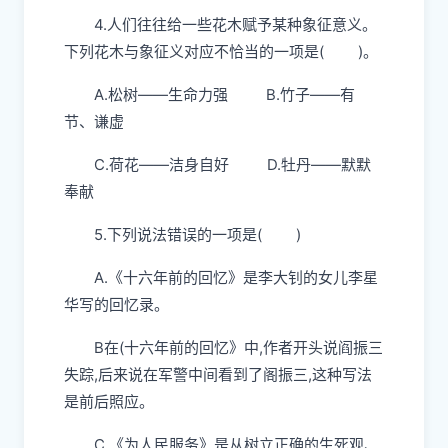
4.人们往往给一些花木赋予某种象征意义。
下列花木与象征义对应不恰当的一项是( )。
A.松树——生命力强 B.竹子——有
节、谦虚
C.荷花——洁身自好 D.牡丹——默默
奉献
5.下列说法错误的一项是( )
A.《十六年前的回忆》是李大钊的女儿李星
华写的回忆录。
B在(十六年前的回忆》中,作者开头说阎振三
失踪,后来说在军警中间看到了阁振三,这种写法
是前后照应。
C.《为人民服务》是从树立正确的生死观、