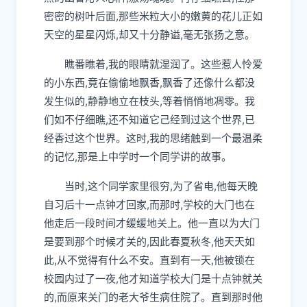
密密的树叶后面,那些米粒大小的嫩黄的花儿正如
天空的星星闪烁,却又十分静谥,毫无张扬之意。
瞧番瞧着,我的眼睛就湿润了。这些惹人怜爱
的小东西,竟在偷偷地飘香,飘香了还像什么都没
发生似的,静静地立在枝头,等着悄悄地凋零。我
们如不仔细瞧,还不知道它己经到过这个世界,已
经香过这个世界。这时,我的思绪触到一个最温柔
的记忆,那是上中学时一个同学讲的故事。
当时,这个同学家里很穷,为了省电,他每天晚
自习后十一点钟才回家,而那时,学校的大门也在
他走后一段时间才缓缓地关上。他一直以为大门
是要到那个时候才关的,因此春夏秋冬,他天天如
此,从不觉得有什么不安。直到有一天,他被锁在
校园内过了一夜,他才知道学校大门是十点钟就关
的,而原来关门的老大爷生病住院了。直到那时他