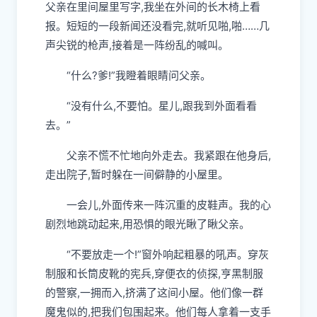
父亲在里间屋里写字,我坐在外间的长木椅上看
报。短短的一段新闻还没看完,就听见啪,啪……几
声尖锐的枪声,接着是一阵纷乱的喊叫。
“什么?爹!”我瞪着眼睛问父亲。
“没有什么,不要怕。星儿,跟我到外面看看
去。”
父亲不慌不忙地向外走去。我紧跟在他身后,
走出院子,暂时躲在一间僻静的小屋里。
一会儿,外面传来一阵沉重的皮鞋声。我的心
剧烈地跳动起来,用恐惧的眼光瞅了瞅父亲。
“不要放走一个!”窗外响起粗暴的吼声。穿灰
制服和长筒皮靴的宪兵,穿便衣的侦探,亨黑制服
的警察,一拥而入,挤满了这间小屋。他们像一群
魔鬼似的,把我们包围起来。他们每人拿着一支手