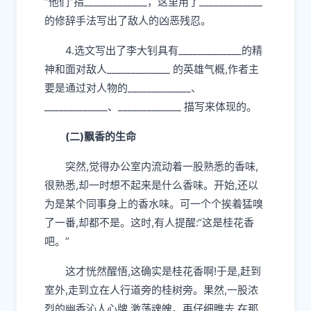
“他们”指_____________，这里用了_____________
的修辞手法写出了敌人的凶恶残忍。
4.选文写出了李大钊具有_____________的精
神和面对敌人_____________ 的英雄气概,作者主
要是通过对人物的_____________、
_____________、_____________ 描写来体现的。
(二)飘香的生命
突然,觉得办公室内流动着一股熟悉的香味,
很熟悉,却一时想不起来是什么香味。开始,还以
为是某个同事身上的香水味。可一个个挨着猛嗅
了一番,却都不是。这时,有人提醒:“这是桂花香
吧。”
这才恍然醒悟,这确实是桂花香啊!于是,赶到
室外,走到立在人行道旁的桂树旁。果然,一股浓
烈的幽香沁人心牌,激荡魂魄。再仔细瞧去,在那