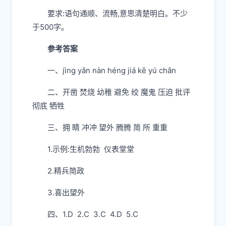
要求:语句通顺、流畅,意思清楚明白。不少
于500字。
参考答案
一、jìng yān nàn héng jiá kē yú chān
二、开凿 焚烧 幼稚 避免 绞 魔鬼 压迫 批评
彻底 牺牲
三、拥 睛 冲冲 望外 腾腾 简 所 重重
1.示例:生机勃勃 仪表堂堂
2.精兵简政
3.喜出望外
四、1.D 2.C 3.C 4.D 5.C