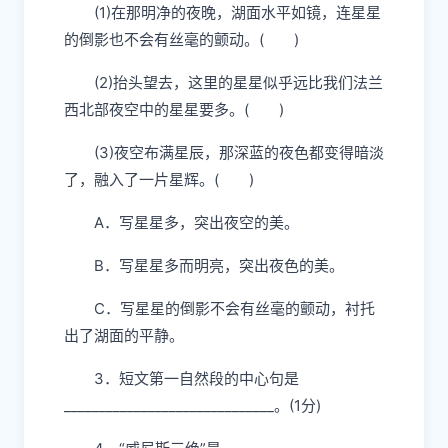
(3)形容威尼斯的夜晚明亮而洁净。
( )
2．读短文第一自然段，这段三次写到星
星，每次各起什么作用？请选择。(3分)
(1)在那明净的夜晚，湖面水平如镜，连星星
的倒影也不会有丝毫的颤动。( )
(2)抬头望去，这里的星星似乎远比我们法兰
西北部夜空中的星星要多。( )
(3)夜空布满星辰，那深蓝的夜色都变得暗淡
了，融入了一片星辉。( )
A．写星星多，突出夜空的美。
B．写星星多而明亮，突出夜色的美。