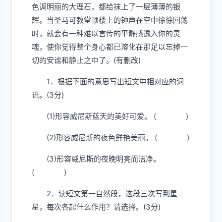
温尚未散尽的石板小路旁，那里就不再会有人来
打扰你的宁静。
晚风从椴树顶上轻轻吹过，把片
片花瓣撒落到水面上，天竺葵和三叶草淡淡的芳
香一阵阵向你袭来。
圣马可教堂那雪花石膏的圆
顶和螺旋形的尖塔在夜空中高高地耸立着，周围
的一切，包括作为“威尼斯三绝”的碧水、蓝天和
色调明丽的大理石，都给抹上了一层薄薄的银
辉。当圣马可教堂顶楼上的钟声在空中徐徐回荡
时，就会有一种难以言传的平静感透入你的灵
魂，使你觉得整个身心都已溶化在那足以忘掉一
切的安谧和静止之中了。(有删改)
1．根据下面的意思写出短文中相对应的词
语。(3分)
(1)形容威尼斯蓝天的美好可爱。 ( )
(2)形容威尼斯的夜色鲜艳美丽。 ( )