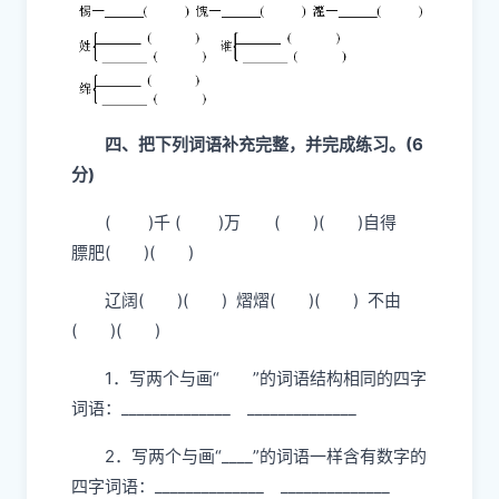
三、给下列字换偏旁变成新字，并组词。(9
分)
四、把下列词语补充完整，并完成练习。(6
分)
( )千 ( )万
( )( )自得
膘肥( )( )
辽阔( )( )
熠熠( )( )
不由
( )( )