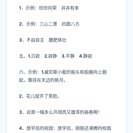
四、
成 上 悠 然 体 壮 无 垠 发
光 自 主
1．
示例：欣欣向荣 井井有条
2．
示例：三心二意 四面八方
3．
不由
自主 膘肥体壮
五
、
1.
沉寂
2.
寂静
3.
平静
4.
静寂
六、
示例：
1.
威尼斯小艇的船头和船艄向上翘
起，像挂在天边的新月。