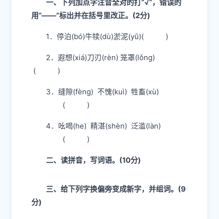
一、下列加点字注音全对的打“√”，错误的
用“——”标出并在括号里改正。(2分)
1．停
泊
(bó)牛
犊
(dù)
淤
泥(yū)( )
2．
遐
想(xiá)刀
刃
(rèn)
笼
罩(lǒnɡ)
( )
3．
缝
隙(fèng) 不
愧
(kuì) 牲
畜
(xù)
( )
4．吆
喝
(he) 精
湛
(shèn) 泛
滥
(làn)
( )
二、读拼音，写词语。(10分)