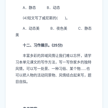
( )。
A．妩媚、可爱 B．清新、恬静
C．明净、绮丽
(3)短文中画“
”的句子属于( )描写。
A．静态 B．动态
(4)短文写了威尼斯的( )。
A．动态美 B．夜色美 C．静态
美
十二、习作展示。(25分)
丰富多彩的异域风情让我们难以忘怀，请学
习本单元课文的写作方法，写一写你家乡的独特
风情，可以写一处景、一种习俗、某个物……也