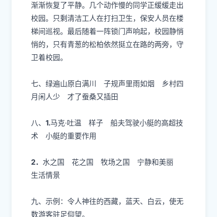
2．
花儿绽开了笑
脸。
3
．
这是一幅多么开阔而又雄浑的画卷啊！
4．
放学后的校园：放学后，刚刚还沸腾的校园
渐渐恢复了平静。几个动作慢的同学正缓缓走出
校园。只剩清洁工人在打扫卫生，保安人员在楼
梯间巡视。最后随着一阵锁门声响起，校园静悄
悄的，只有青葱的松柏依然挺立在路的两旁，守
卫着校园。
七、
绿遍山原白满川 子规声里雨如烟 乡村四
月闲人少 才了蚕桑又插田
八、
1.
马克·吐温 样子 船夫驾驶小艇的高超技
术 小艇的重要作用