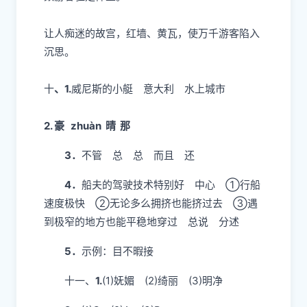
2．
水之国 花之国 牧场之国 宁静和美丽
生活情景
九、
示例：令人神往的西藏，蓝天、白云，使无
数游客驻足仰望。
让人痴迷的故宫，红墙、黄瓦，使万千游客陷入
沉思。
十
、
1.
威尼斯的小艇 意大利 水上城市
2. 豪 zhuàn 晴 那
3．
不管 总 总 而且 还
4．
船夫的驾驶技术特别好 中心 ①行船
速度极快 ②无论多么拥挤也能挤过去 ③遇