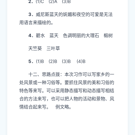
到极窄的地方也能平稳地穿过 总说 分述
5．
示例：目不暇接
十一、
1.
(1)妩媚 (2)绮丽 (3)明净
2．
(1)C (2)A (3)B
3．
威尼斯蓝天的妩媚和夜空的可爱是无法
用语言来描绘的。
4．
碧水 蓝天 色调明丽的大理石 椴树
天竺葵 三叶草
5．
(1)B (2)B (3)B (4)B
十二、思路点拨：本次习作可以写家乡的一
处风景或一种习俗等。要抓住风景的美和习俗的