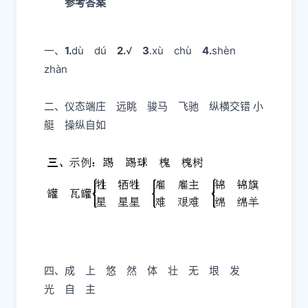
可以把人物的活动同景物、风情结合起来写，题
目自拟。
参考答案
一、
1.
dù dú
2.
√
3
.xù chù
4.
shèn
zhàn
二、
仪态端庄 远眺 骏马 飞驰 纵横交错 小
艇 操纵自如