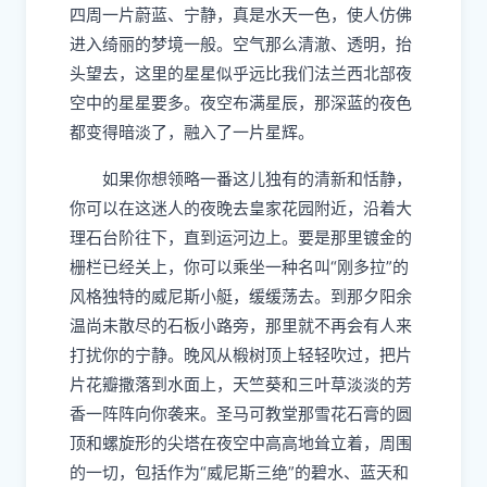
威尼斯之夜
威尼斯蓝天的妩媚和夜空的可爱是无法用语
言来描绘的。在那明净的夜晚，湖面水平如镜，
连星星的倒影也不会有丝毫的颤动。泛舟湖心，
四周一片蔚蓝、宁静，真是水天一色，使人仿佛
进入绮丽的梦境一般。空气那么清澈、透明，抬
头望去，这里的星星似乎远比我们法兰西北部夜
空中的星星要多。夜空布满星辰，那深蓝的夜色
都变得暗淡了，融入了一片星辉。
如果你想领略一番这儿独有的清新和恬静，
你可以在这迷人的夜晚去皇家花园附近，沿着大
理石台阶往下，直到运河边上。要是那里镀金的
栅栏已经关上，你可以乘坐一种名叫“刚多拉”的
风格独特的威尼斯小艇，缓缓荡去。到那夕阳余