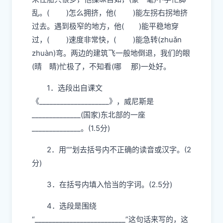
读写展示台(48分)
十、课内阅读。(11分)
船夫的驾驶技术特别好。行船的速度极快，
来往船只很多，他操纵自如，(豪 毫)不手忙脚
乱。( )怎么拥挤，他( )能左拐右拐地挤
过去。遇到极窄的地方，他( )能平稳地穿
过，( )速度非常快，( )能急
转
(zhuǎn
zhuàn)弯。两边的建筑飞一般地倒退，
我们的眼
(
晴 睛
)忙极了，不知看(
哪
那
)一处好。
1．选段出自课文
《____________________》，威尼斯是
______________(国家)东北部的一座
______________。(1.5分)