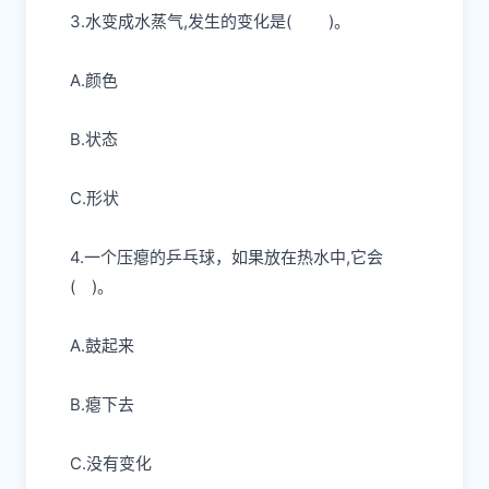
3.水变成水蒸气,发生的变化是
( )
。
A.颜色
B.状态
C.形状
4.一个压瘪的乒乓球，如果放在热水中,它会
(
)。
A.鼓起来
B.瘪下去
C.没有变化