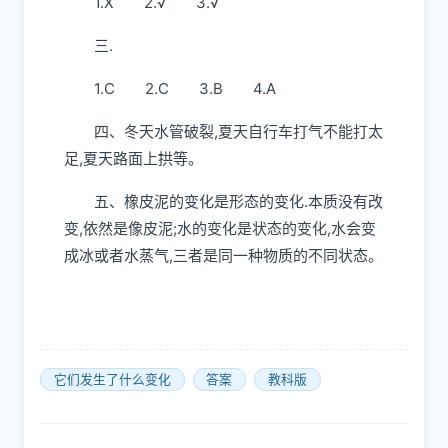
1.X 2.√ 3.√
三.
1.C 2.C 3.B 4.A
四、冬天水管破裂,夏天自行车打气不能打太
足,夏天路面上拱等。
五、橡皮泥的变化是形态的变化.本质没有改
变,依然是像皮泥;水的变化是状态的变化,水会变
成冰或者水蒸气,三者是同一种物质的不同状态。
它们发生了什么变化
答案
教科版