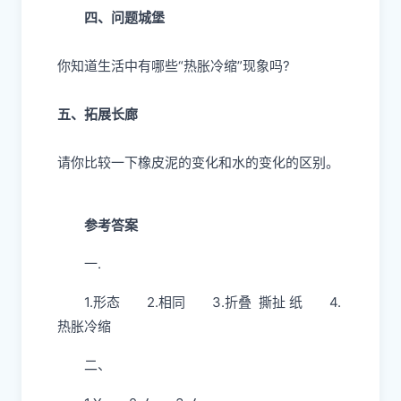
四、问题城堡
你知道生活中有哪些“热胀冷缩”现象吗?
五、拓展长廊
请你比较一下橡皮泥的变化和水的变化的区别。
参考答案
一.
1.形态 2.相同 3.折叠 撕扯 纸 4.
热胀冷缩
二、