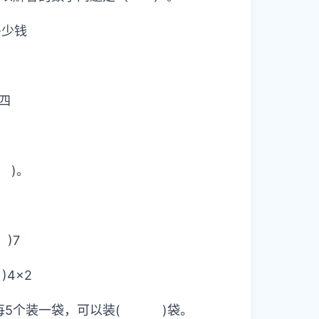
多少钱
四
 )。
)7
4×2
；每5个装一袋，可以装( )袋。