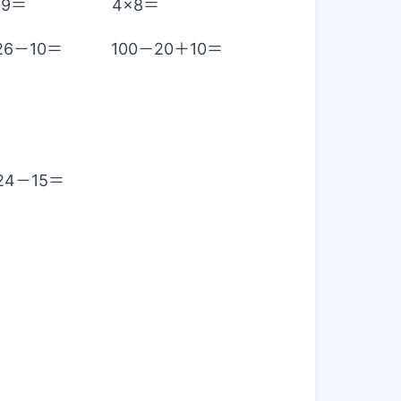
1÷9＝ 4×8＝
0＝ 100－20＋10＝
4－15＝