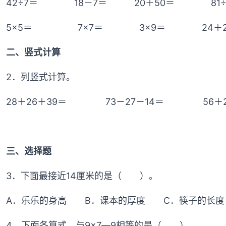
42÷7＝ 18－7＝ 20＋50＝ 8
5×5＝ 7×7＝ 3×9＝ 24＋26－1
二、竖式计算
2．列竖式计算。
28＋26＋39＝ 73－27－14＝ 56＋2
三、选择题
3．下面最接近14厘米的是（ ）。
A．乐乐的身高 B．课本的厚度 C．筷子的长度
4．下面各算式，与9×7―9相等的是（ ）。