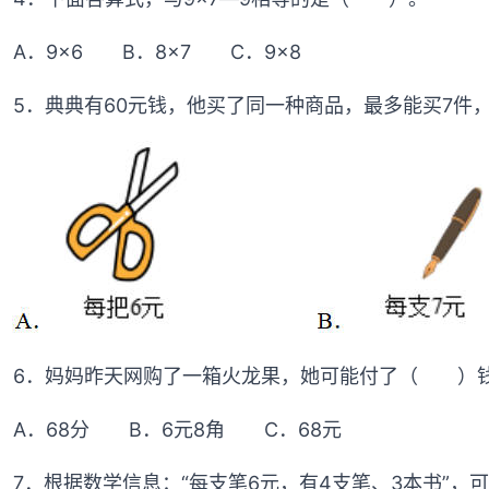
A．9×6 B．8×7 C．9×8
5．典典有60元钱，他买了同一种商品，最多能买7
6．妈妈昨天网购了一箱火龙果，她可能付了（ ）
A．68分 B．6元8角 C．68元
7．根据数学信息：“每支笔6元，有4支笔、3本书”