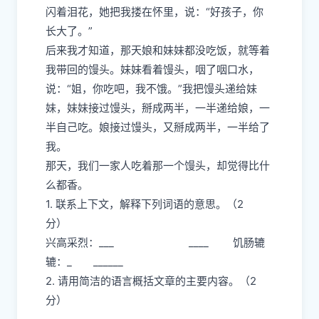
闪着泪花，她把我搂在怀里，说：“好孩子，你
长大了。”
后来我才知道，那天娘和妹妹都没吃饭，就等着
我带回的馒头。妹妹看着馒头，咽了咽口水，
说：“姐，你吃吧，我不饿。”我把馒头递给妹
妹，妹妹接过馒头，掰成两半，一半递给娘，一
半自己吃。娘接过馒头，又掰成两半，一半给了
我。
那天，我们一家人吃着那一个馒头，却觉得比什
么都香。
1. 联系上下文，解释下列词语的意思。（2
分）
兴高采烈：___ ____ 饥肠辘
辘：_ ______
2. 请用简洁的语言概括文章的主要内容。（2
分）