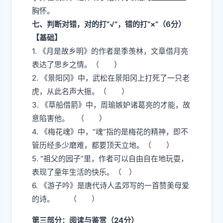
胸怀。
七、判断对错，对的打“√”，错的打“×”（6分）
【基础】
1. 《月是故乡明》的作者是季羡林，文章借月亮
表达了思乡之情。（ ）
2. 《景阳冈》中，武松在景阳冈上打死了一只老
虎，从此名声大振。（ ）
3. 《草船借箭》中，周瑜嫉妒诸葛亮的才能，故
意陷害他。 （ ）
4. 《梅花魂》中，“魂”指的是梅花的精神，即不
管历经多少磨难，都要顶天立地。（ ）
5. “祖父的园子”里，作者可以自由自在地玩耍，
表现了童年生活的快乐。（ ）
6. 《游子吟》是唐代诗人孟郊写的一首赞美母爱
的诗。 （ ）
第三部分：阅读与鉴赏（24分）