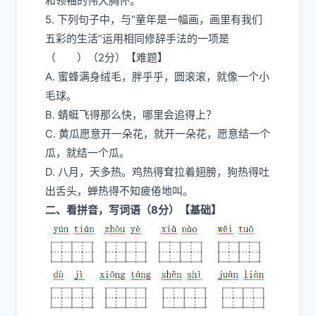
和领袖的伟大胸怀。
5. 下列句子中，与“童年是一幅画，画里有我们
五彩的生活”运用相同修辞手法的一项是
（ ）（2分）【难题】
A. 蜜蜂满身绒毛，胖乎乎，圆滚滚，就像一个小
毛球。
B. 蜻蜓飞得那么快，哪里会追得上？
C. 黄瓜愿意开一朵花，就开一朵花，愿意结一个
瓜，就结一个瓜。
D. 八月，天多热。鸡热得耷拉着翅膀，狗热得吐
出舌头，蝉热得不知疲倦地叫。
二、看拼音，写词语（8分）【基础】