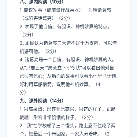
八、课内阅读（10分）
1. 商议军事（或商量作战兵器） 为难诸葛亮
（或陷害诸葛亮）（2分）
2. 表现了他自信、有胆识、神机妙算的特点。
（2分）
3. 周瑜认为诸葛亮三天造不好十万支箭，可以借
机惩罚他。（2分）
4. 诸葛亮是一个自信、有胆识、神机妙算的人。
从“只要三天”“愿意立下军令状”可以看出他对自
己很有信心；从后面的故事可以看出他早已计划
好利用草船借箭，说明他神机妙算。（4
分）
九、课外阅读（14分）
1. 兴高采烈：形容非常高兴、兴奋的样子。饥肠
辘辘：形容非常饥饿的样子。（2分）
2. “我”在学校领了三个馒头，路上忍不住吃了两
个，把最后一个带回家，一家人分着吃。（2