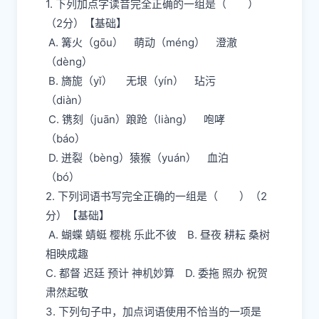
1. 下列加点字读音完全正确的一组是（ ）
（2分）【基础】
A. 篝火（gōu） 萌动（méng） 澄澈
（dèng）
B. 旖旎（yǐ） 无垠（yín） 玷污
（diàn）
C. 镌刻（juān）踉跄（liàng） 咆哮
（báo）
D. 迸裂（bèng）猿猴（yuán） 血泊
（bó）
2. 下列词语书写完全正确的一组是（ ）（2
分）【基础】
A. 蝴蝶 蜻蜓 樱桃 乐此不彼 B. 昼夜 耕耘 桑树
相映成趣
C. 都督 迟廷 预计 神机妙算 D. 委拖 照办 祝贺
肃然起敬
3. 下列句子中，加点词语使用不恰当的一项是