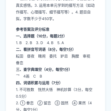
真实感悟。3. 运用本单元学到的描写方法（如动
作描写、心理描写、细节描写等）。4. 题目自
拟，字数不少于450字。
参考答案及评分标准
一、选择题（10分，每题2分）
1. B 2. B 3. D 4. B 5. A
二、看拼音写词语（8分，每空1分）
耘田 昼夜 瞎闹 委托 妒忌 胸膛 审视
眷恋
三、查字典填空（4分，每空1分）
乛 4画 C B
四、词语积累与运用（7分）
1. 不可胜数 恍然大悟 神机妙算（3分，每空
0.5分）
2. ① 眷恋 ② 留恋 ③ 固然 ④ 果然（4
分，每空1分）