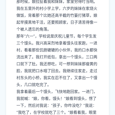
那时候，娘拉扯着我和妹妹，家里穷得叮当响。
我在五里外的村小学上学，六岁的妹妹在家烧火
做饭，背着那个比她还高半截的竹篓打猪草，娘
起早摸黑地干活，还要照顾家，日子清苦得像一
个被人遗忘的角落。
那年“六一”，学校说是庆祝儿童节，每个学生发
三个馒头。我兴高采烈地拿着馒头往家跑，一进
村，看着那些饥肠辘辘的小伙伴，我的口水都快
流出来了。我打开纸包，拿出一个馒头，三口两
口就下了肚。我还想吃，可一想到妹妹那瘦黄的
脸，我就把口水咽了回去。我继续往家走，走过
村东头的小桥，我实在忍不住了，又拿出一个馒
头，几口就吃完了。
我拿着最后一个馒头，飞快地跑回家。一进门，
我就喊：“娘，你看，馒头！”娘看到馒头，愣了
一下，然后对我说：“孩子，你咋没吃？”我说：
“我吃了，在学校就吃了三个。”娘看着我，眼里