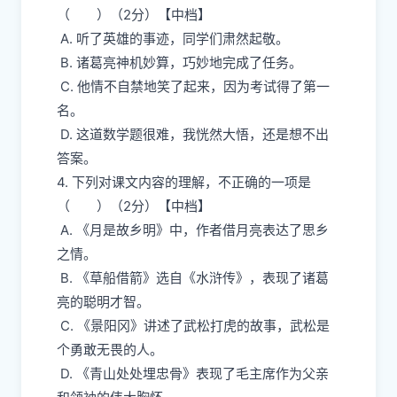
（ ）（2分）【中档】
A. 听了英雄的事迹，同学们肃然起敬。
B. 诸葛亮神机妙算，巧妙地完成了任务。
C. 他情不自禁地笑了起来，因为考试得了第一
名。
D. 这道数学题很难，我恍然大悟，还是想不出
答案。
4. 下列对课文内容的理解，不正确的一项是
（ ）（2分）【中档】
A. 《月是故乡明》中，作者借月亮表达了思乡
之情。
B. 《草船借箭》选自《水浒传》，表现了诸葛
亮的聪明才智。
C. 《景阳冈》讲述了武松打虎的故事，武松是
个勇敢无畏的人。
D. 《青山处处埋忠骨》表现了毛主席作为父亲