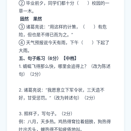
② 毕业前夕，同学们都十分（ ）校园的一
草一木。
固然 果然
③ 诸葛亮说：“用这样的计策，（ ）有危
险，但也是不得已而为之。”
④ 天气预报说今天有雨，下午（ ）下起了
大雨。
五、句子练习（6分）【中档】
1. 蜻蜓飞得那么快，哪里会追得上？（改为陈述
句）（2分）
2. 诸葛亮说：“我愿意立下军令状，三天造不
好，甘受惩罚。”（改为转述句）（2分）
3. 照样子，写句子。（2分）
例：八月，天多热。鸡热得耷拉着翅膀，狗热得
吐出舌头，蝉热得不知疲倦地叫。