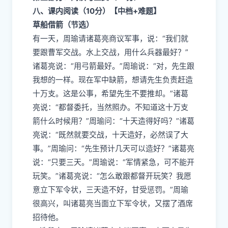
八、课内阅读（10分）【中档+难题】
草船借箭（节选）
有一天，周瑜请诸葛亮商议军事，说：“我们就
要跟曹军交战。水上交战，用什么兵器最好？”
诸葛亮说：“用弓箭最好。”周瑜说：“对，先生跟
我想的一样。现在军中缺箭，想请先生负责赶造
十万支。这是公事，希望先生不要推却。”诸葛
亮说：“都督委托，当然照办。不知道这十万支
箭什么时候用？”周瑜问：“十天造得好吗？”诸葛
亮说：“既然就要交战，十天造好，必然误了大
事。”周瑜问：“先生预计几天可以造好？”诸葛亮
说：“只要三天。”周瑜说：“军情紧急，可不能开
玩笑。”诸葛亮说：“怎么敢跟都督开玩笑？我愿
意立下军令状，三天造不好，甘受惩罚。”周瑜
很高兴，叫诸葛亮当面立下军令状，又摆了酒席
招待他。