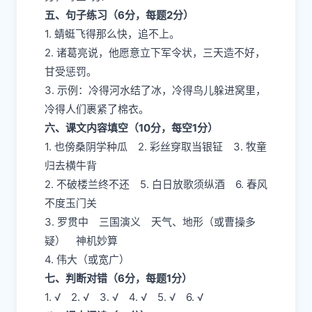
五、句子练习（6分，每题2分）
1. 蜻蜓飞得那么快，追不上。
2. 诸葛亮说，他愿意立下军令状，三天造不好，
甘受惩罚。
3. 示例：冷得河水结了冰，冷得鸟儿躲进窝里，
冷得人们裹紧了棉衣。
六、课文内容填空（10分，每空1分）
1. 也傍桑阴学种瓜 2. 彩丝穿取当银钲 3. 牧童
归去横牛背
2. 不破楼兰终不还 5. 白日放歌须纵酒 6. 春风
不度玉门关
3. 罗贯中 三国演义 天气、地形（或曹操多
疑） 神机妙算
4. 伟大（或宽广）
七、判断对错（6分，每题1分）
1. √ 2. √ 3. √ 4. √ 5. √ 6. √